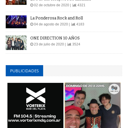
02 de octubre de 2020 |
4321
La Ponderosa Rock and Roll
04 de agosto de 2020 |
4183
ONE DIRECTION 10 AÑOS
23 de julio de 2020 |
3524
PUBLICIDADES