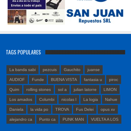
TAGS POPULARES
La banda sabi
pezcuis
Gauchito
juanse
AUDIOF
Funde
BUENA VISTA
fantasia u
piroc
Quim
rolling stones
sol a
julian latorre
LIMON
Los amados
Columbi
nicolas l
La logia
Nahue
Daniela
la vida po
TROVA
Fus Delei
opus xv
alejandro ca
Punto ca
PUNK MAN
VUELTA A LOS