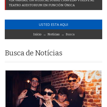
«
L
A
V
A
R
G
A
S
,
U
N
M
U
S
I
C
A
L
S
O
B
R
E
C
H
A
V
E
L
A
»
V
U
E
L
V
E
A
L
T
E
A
T
R
O
A
U
D
I
T
O
R
I
U
M
E
N
F
U
N
C
I
Ó
N
Ú
N
I
C
A
USTED ESTA AQUI
Início
→
Notícias
→ Busca
Busca de Notícias