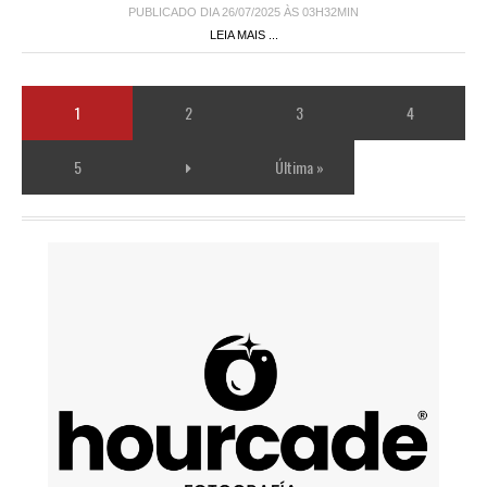
PUBLICADO DIA 26/07/2025 ÀS 03H32MIN
LEIA MAIS ...
1
2
3
4
5
Última »