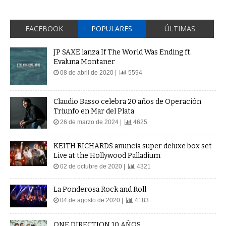
FACEBOOK
POPULARES
ÚLTIMAS
JP SAXE lanza If The World Was Ending ft.
Evaluna Montaner
08 de abril de 2020 |
5594
Claudio Basso celebra 20 años de Operación
Triunfo en Mar del Plata
26 de marzo de 2024 |
4625
KEITH RICHARDS anuncia super deluxe box set
Live at the Hollywood Palladium
02 de octubre de 2020 |
4321
La Ponderosa Rock and Roll
04 de agosto de 2020 |
4183
ONE DIRECTION 10 AÑOS