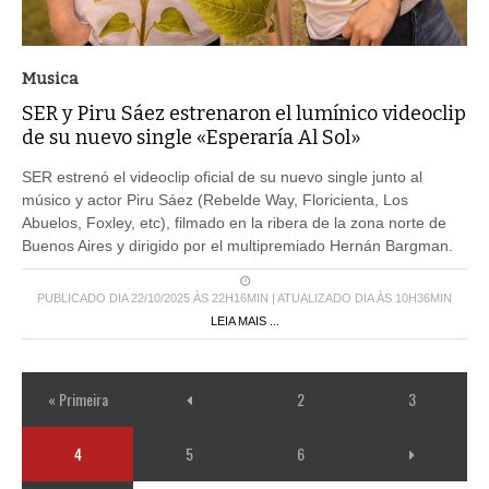
Musica
SER y Piru Sáez estrenaron el lumínico videoclip
de su nuevo single «Esperaría Al Sol»
SER estrenó el videoclip oficial de su nuevo single junto al
músico y actor Piru Sáez (Rebelde Way, Floricienta, Los
Abuelos, Foxley, etc), filmado en la ribera de la zona norte de
Buenos Aires y dirigido por el multipremiado Hernán Bargman.
PUBLICADO DIA 22/10/2025 ÀS 22H16MIN | ATUALIZADO DIA ÀS 10H36MIN
LEIA MAIS ...
« Primeira
2
3
4
5
6