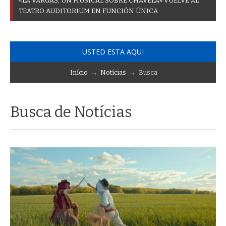
«
L
A
V
A
R
G
A
S
,
U
N
M
U
S
I
C
A
L
S
O
B
R
E
C
H
A
V
E
L
A
»
V
U
E
L
V
E
A
L
T
E
A
T
R
O
A
U
D
I
T
O
R
I
U
M
E
N
F
U
N
C
I
Ó
N
Ú
N
I
C
A
USTED ESTA AQUI
Início
→
Notícias
→ Busca
Busca de Notícias