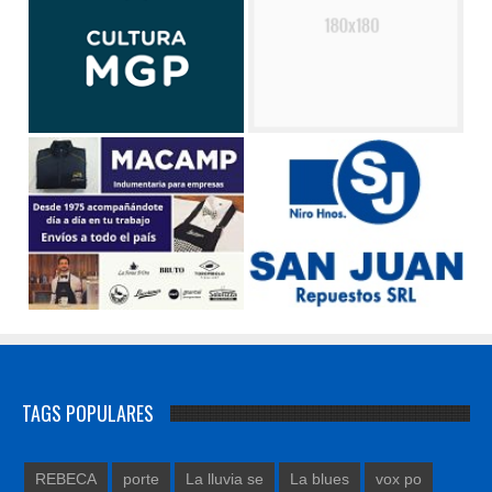
TAGS POPULARES
REBECA
porte
La lluvia se
La blues
vox po