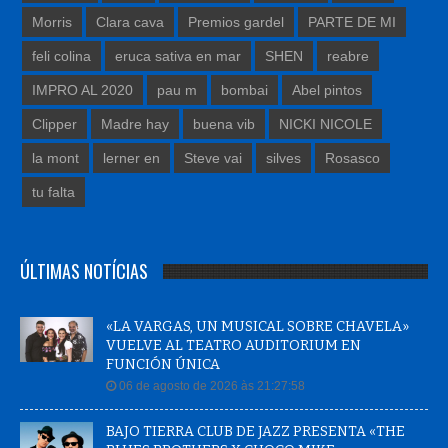
Morris
Clara cava
Premios gardel
PARTE DE MI
feli colina
eruca sativa en mar
SHEN
reabre
IMPRO AL 2020
pau m
bombai
Abel pintos
Clipper
Madre hay
buena vib
NICKI NICOLE
la mont
lerner en
Steve vai
silves
Rosasco
tu falta
ÚLTIMAS NOTÍCIAS
«LA VARGAS, UN MUSICAL SOBRE CHAVELA»
VUELVE AL TEATRO AUDITORIUM EN
FUNCIÓN ÚNICA
06 de agosto de 2026 às 21:27:58
BAJO TIERRA CLUB DE JAZZ PRESENTA «THE