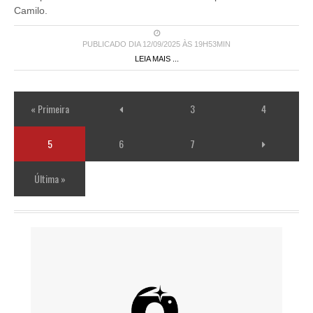
Camilo.
PUBLICADO DIA 12/09/2025 ÀS 19H53MIN
LEIA MAIS ...
« Primeira
3
4
5
6
7
Última »