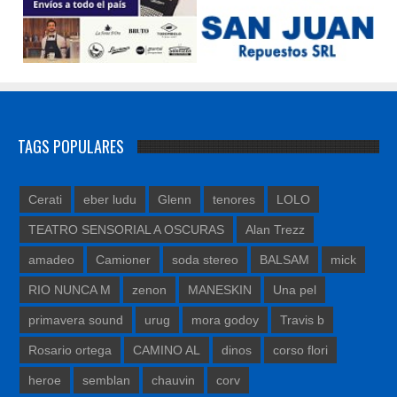
TAGS POPULARES
Cerati
eber ludu
Glenn
tenores
LOLO
TEATRO SENSORIAL A OSCURAS
Alan Trezz
amadeo
Camioner
soda stereo
BALSAM
mick
RIO NUNCA M
zenon
MANESKIN
Una pel
primavera sound
urug
mora godoy
Travis b
Rosario ortega
CAMINO AL
dinos
corso flori
heroe
semblan
chauvin
corv