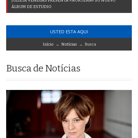
J
U
L
I
E
T
A
V
E
N
E
G
A
S
P
R
E
S
E
N
T
A
«
N
O
R
T
E
Ñ
A
»
S
U
N
U
E
V
O
Á
L
B
U
M
D
E
E
S
T
U
D
I
O
USTED ESTA AQUI
Início
→
Notícias
→ Busca
Busca de Notícias