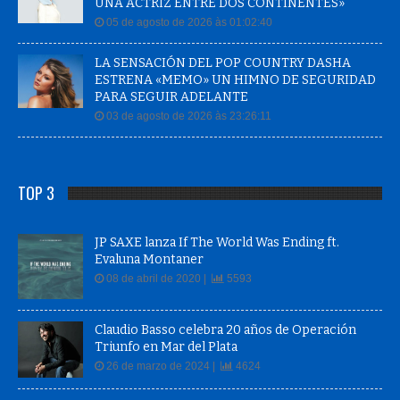
UNA ACTRIZ ENTRE DOS CONTINENTES»
05 de agosto de 2026 às 01:02:40
LA SENSACIÓN DEL POP COUNTRY DASHA
ESTRENA «MEMO» UN HIMNO DE SEGURIDAD
PARA SEGUIR ADELANTE
03 de agosto de 2026 às 23:26:11
TOP 3
JP SAXE lanza If The World Was Ending ft.
Evaluna Montaner
08 de abril de 2020 |
5593
Claudio Basso celebra 20 años de Operación
Triunfo en Mar del Plata
26 de marzo de 2024 |
4624