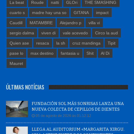
La beat
Roude
natti
GLOri
THE SMASHING
cuarto s
madre hay una so
GITANA
impact
Caudill
MATAMBRE
Alejandro p
villa vi
sergio dalma
viven di
vale acevedo
Circo la aud
Quien ase
resaca
la sh
cruz mandinga
Tipit
pase lo
max destino
fantasia u
Shit
Al Di
Mauret
ÚLTIMAS NOTÍCIAS
FUNDACIÓN SOL MÁS SONRISAS LANZA UNA
NUEVA COLECTA DE CEPILLOS DE DIENTES
05 de agosto de 2026 às 01:12:12
LLEGA AL AUDITORIUM «MARGARITA XIRGU.