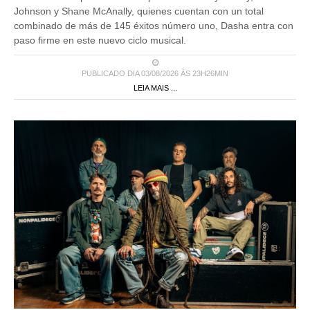
Johnson y Shane McAnally, quienes cuentan con un total
combinado de más de 145 éxitos número uno, Dasha entra con
paso firme en este nuevo ciclo musical.
PUBLICADO DIA 03/08/2026 ÀS 23H26MIN
LEIA MAIS ...