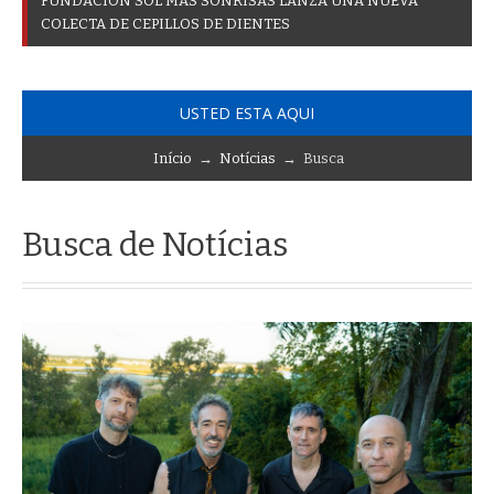
F
U
N
D
A
C
I
Ó
N
S
O
L
M
Á
S
S
O
N
R
I
S
A
S
L
A
N
Z
A
U
N
A
N
U
E
V
A
C
O
L
E
C
T
A
D
E
C
E
P
I
L
L
O
S
D
E
D
I
E
N
T
E
S
USTED ESTA AQUI
Início
→
Notícias
→ Busca
Busca de Notícias