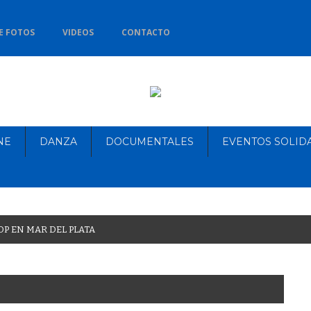
E FOTOS
VIDEOS
CONTACTO
NE
DANZA
DOCUMENTALES
EVENTOS SOLID
O
P
E
N
M
A
R
D
E
L
P
L
A
T
A