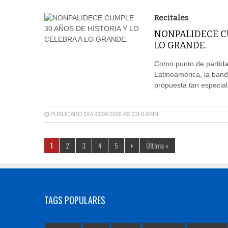
Recitales
NONPALIDECE CU
LO GRANDE.
Como punto de partida 
Latinoamérica, la ban
propuesta tan especia
PUBLICADO DIA 03/08/2026 ÀS 23H19MIN
1
2
3
4
5
Última »
TAGS POPULARES