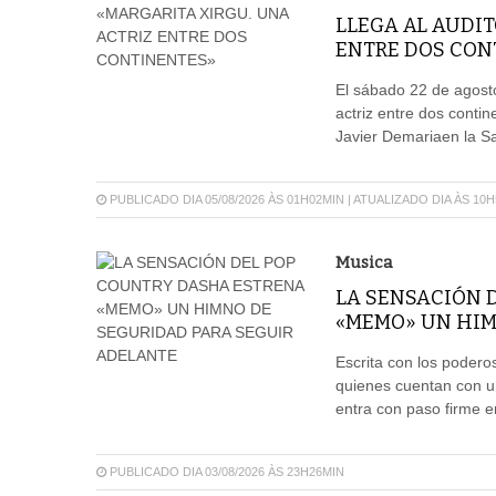
LLEGA AL AUDIT
ENTRE DOS CON
El sábado 22 de agosto
actriz entre dos conti
Javier Demariaen la Sal
PUBLICADO DIA 05/08/2026 ÀS 01H02MIN | ATUALIZADO DIA ÀS 10
Musica
LA SENSACIÓN 
«MEMO» UN HIM
Escrita con los poder
quienes cuentan con u
entra con paso firme e
PUBLICADO DIA 03/08/2026 ÀS 23H26MIN