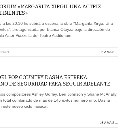
ORIUM «MARGARITA XIRGU. UNA ACTRIZ
TINENTES»
 a las 20:30 hs subirá a escena la obra “Margarita Xirgu. Una
nentes”, protagonizada por Blanca Oteyza bajo la dirección de
a Astor Piazzolla del Teatro Auditorium,
H55MIN
LEIA MAIS ...
DEL POP COUNTRY DASHA ESTRENA
NO DE SEGURIDAD PARA SEGUIR ADELANTE
osos compositores Ashley Gorley, Ben Johnson y Shane McAnally,
n total combinado de más de 145 éxitos número uno, Dasha
n este nuevo ciclo musical.
LEIA MAIS ...