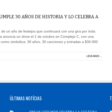
MPLE 30 AÑOS DE HISTORIA Y LO CELEBRA A
de un año de festejos que continuará con una gira por toda
da anuncia un show el 1 de octubre en Complejo C, con una
l como simbólica: 30 años, 30 canciones y entradas a $30.000
LEIA MAIS ...
ÚLTIMAS NOTÍCIAS
T