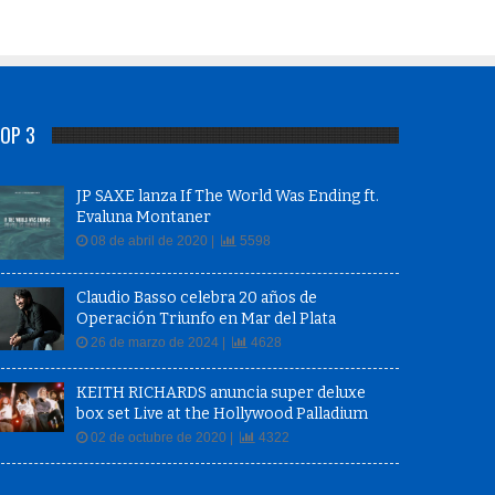
OP 3
JP SAXE lanza If The World Was Ending ft.
Evaluna Montaner
08 de abril de 2020 |
5598
Claudio Basso celebra 20 años de
Operación Triunfo en Mar del Plata
26 de marzo de 2024 |
4628
KEITH RICHARDS anuncia super deluxe
box set Live at the Hollywood Palladium
02 de octubre de 2020 |
4322