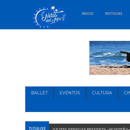
INICIO
NOTICIAS
BALLET
EVENTOS
CULTURA
CI
TITULOS
J
U
L
I
E
T
A
V
E
N
E
G
A
S
P
R
E
S
E
N
T
A
«
N
O
R
T
E
Ñ
A
»