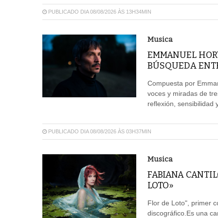
PUBLICADO DIA 08/08/2026 ÀS 13H34MIN
Musica
EMMANUEL HORV
BÚSQUEDA ENTRE
Compuesta por Emmanue
voces y miradas de tre
reflexión, sensibilida
PUBLICADO DIA 08/08/2026 ÀS 03H37MIN
Musica
FABIANA CANTIL
LOTO»
Flor de Loto", primer c
discográfico.Es una c