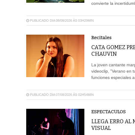
convierte la incertidum
PUBLICADO DIA 08/08/2026 ÀS 03H29MIN
Recitales
CATA GOMEZ PR
CHAUVIN
La joven cantante mar
videoclip, "Verano en 
funciones especiales a
PUBLICADO DIA 07/08/2026 ÀS 02H54MIN
ESPECTACULOS
LLEGA ERRO AL
VISUAL