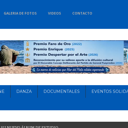
GALERIA DE FOTOS
VIDEOS
CONTACTO
NE
DANZA
DOCUMENTALES
EVENTOS SOLID
S
U
N
U
E
V
O
Á
L
B
U
M
D
E
E
S
T
U
D
I
O