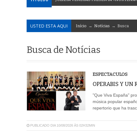
USTED ESTA AQUI
Início
→
Notícias
→ Busca
Busca de Notícias
ESPECTACULOS
OPERABIS Y UN 
"Que Viva España" prop
música popular españo
repertorio que ha tras
PUBLICADO DIA 10/08/2026 ÀS 02H32MIN