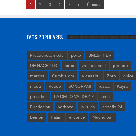
1
2
3
4
5
Última »
TAGS POPULARES
Frecuencia modu
porte
BRESHNEV
DE HACERLO
airba
vai melancol
profano
martina
Cumbia gra
a desabu
Zorn
dulce
moda
Roude
SONORAMI
rusea
Kayro
presiden
LA DELIO VALDEZ Y
paul
Fundacion
barboza
la lluvia
desafio 24
Lemon
Fatim
el conve
Mucho bar