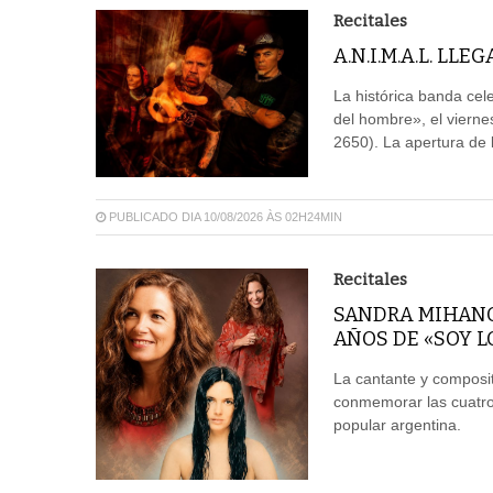
Recitales
A.N.I.M.A.L. LLE
La histórica banda ce
del hombre», el vierne
2650). La apertura de
PUBLICADO DIA 10/08/2026 ÀS 02H24MIN
Recitales
SANDRA MIHANO
AÑOS DE «SOY L
La cantante y composit
conmemorar las cuatro
popular argentina.