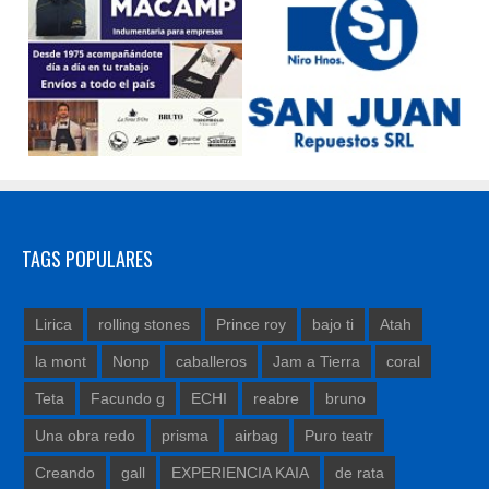
TAGS POPULARES
Lirica
rolling stones
Prince roy
bajo ti
Atah
la mont
Nonp
caballeros
Jam a Tierra
coral
Teta
Facundo g
ECHI
reabre
bruno
Una obra redo
prisma
airbag
Puro teatr
Creando
gall
EXPERIENCIA KAIA
de rata