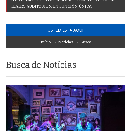
«
L
A
V
A
R
G
A
S
,
U
N
M
U
S
I
C
A
L
S
O
B
R
E
C
H
A
V
E
L
A
»
V
U
E
L
V
E
A
L
T
E
A
T
R
O
A
U
D
I
T
O
R
I
U
M
E
N
F
U
N
C
I
Ó
N
Ú
N
I
C
A
USTED ESTA AQUI
Início
→
Notícias
→ Busca
Busca de Notícias