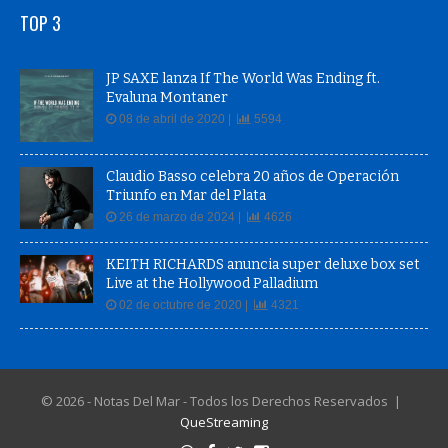
TOP 3
JP SAXE lanza If The World Was Ending ft.
Evaluna Montaner
08 de abril de 2020 |
5594
Claudio Basso celebra 20 años de Operación
Triunfo en Mar del Plata
26 de marzo de 2024 |
4626
KEITH RICHARDS anuncia super deluxe box set
Live at the Hollywood Palladium
02 de octubre de 2020 |
4321
© 2026 - Notas Del Mar - Todos los Derechos Reservados |
QueStreaming