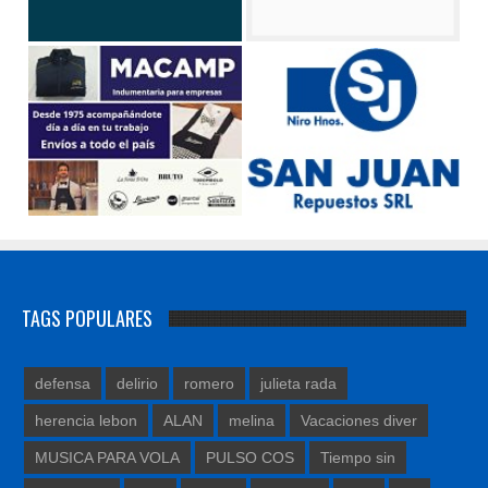
TAGS POPULARES
defensa
delirio
romero
julieta rada
herencia lebon
ALAN
melina
Vacaciones diver
MUSICA PARA VOLA
PULSO COS
Tiempo sin