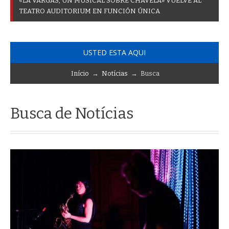
«
L
A
V
A
R
G
A
S
,
U
N
M
U
S
I
C
A
L
S
O
B
R
E
C
H
A
V
E
L
A
»
V
U
E
L
V
E
A
L
T
E
A
T
R
O
A
U
D
I
T
O
R
I
U
M
E
N
F
U
N
C
I
Ó
N
Ú
N
I
C
A
USTED ESTA AQUI
Início
→
Notícias
→ Busca
Busca de Notícias