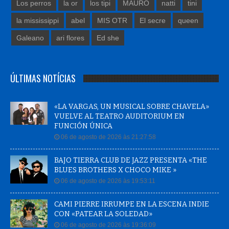
Los perros
la or
los tipi
MAURO
natti
tini
la mississippi
abel
MIS OTR
El secre
queen
Galeano
ari flores
Ed she
ÚLTIMAS NOTÍCIAS
«LA VARGAS, UN MUSICAL SOBRE CHAVELA»
VUELVE AL TEATRO AUDITORIUM EN
FUNCIÓN ÚNICA
06 de agosto de 2026 às 21:27:58
BAJO TIERRA CLUB DE JAZZ PRESENTA «THE
BLUES BROTHERS X CHOCO MIKE »
06 de agosto de 2026 às 19:53:11
CAMI PIERRE IRRUMPE EN LA ESCENA INDIE
CON «PATEAR LA SOLEDAD»
06 de agosto de 2026 às 19:36:09