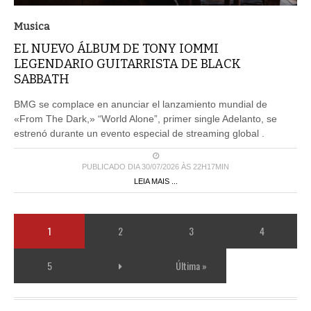
Musica
EL NUEVO ÁLBUM DE TONY IOMMI
LEGENDARIO GUITARRISTA DE BLACK
SABBATH
BMG se complace en anunciar el lanzamiento mundial de
«From The Dark,» “World Alone”, primer single Adelanto, se
estrenó durante un evento especial de streaming global .
PUBLICADO DIA 30/07/2026 ÀS 22H17MIN
LEIA MAIS ...
1
2
3
4
5
Última »