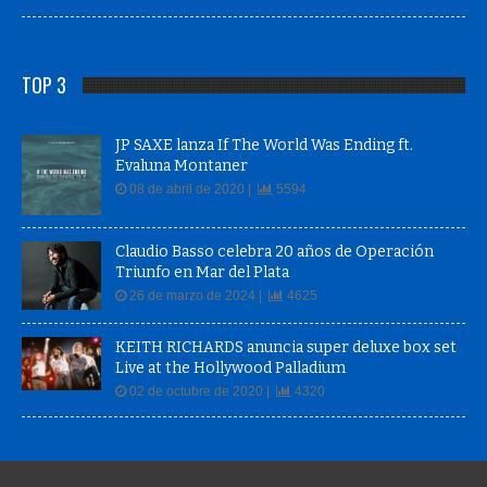
TOP 3
JP SAXE lanza If The World Was Ending ft.
Evaluna Montaner
08 de abril de 2020 |
5594
Claudio Basso celebra 20 años de Operación
Triunfo en Mar del Plata
26 de marzo de 2024 |
4625
KEITH RICHARDS anuncia super deluxe box set
Live at the Hollywood Palladium
02 de octubre de 2020 |
4320