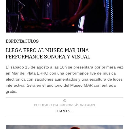
ESPECTACULOS
LLEGA ERRO AL MUSEO MAR, UNA
PERFORMANCE SONORA Y VISUAL
El sábado 15 de agosto a las 18h se presentará por primera vez
en Mar del Plata ERRO con una performance live de música
electrónica con saxofones aumentados y una escultura de luces
interactiva. Será en el auditorio del Museo MAR con entrada
gratis.
PUBLICADO DIA 07/08/2026 ÀS 02H34MIN
LEIA MAIS ...