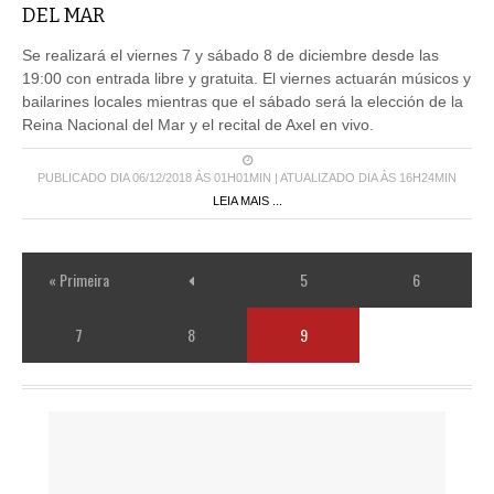
DEL MAR
Se realizará el viernes 7 y sábado 8 de diciembre desde las
19:00 con entrada libre y gratuita. El viernes actuarán músicos y
bailarines locales mientras que el sábado será la elección de la
Reina Nacional del Mar y el recital de Axel en vivo.
PUBLICADO DIA 06/12/2018 ÀS 01H01MIN | ATUALIZADO DIA ÀS 16H24MIN
LEIA MAIS ...
« Primeira
5
6
7
8
9