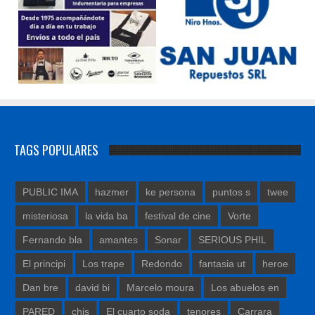
TAGS POPULARES
PUBLIC IMA
hazmer
ke persona
puntos s
twee
misteriosa
la vida ba
festival de cine
Vorte
Fernando bla
amantes
Sonar
SERIOUS PHIL
El principi
Los trape
Redondo
fantasia ut
heroe
Dan bre
david bi
Marcelo moura
Los abuelos en
PARED
chis
El cuarto soda
tenores
Carrara