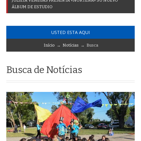
J
U
L
I
E
T
A
V
E
N
E
G
A
S
P
R
E
S
E
N
T
A
«
N
O
R
T
E
Ñ
A
»
S
U
N
U
E
V
O
Á
L
B
U
M
D
E
E
S
T
U
D
I
O
USTED ESTA AQUI
Início
→
Notícias
→ Busca
Busca de Notícias