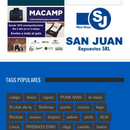
TAGS POPULARES
caliga
beca
rapso
PUNK MAN
la missi
El club de la
Sinfonia
punto
ozuna
bajo
Rockas
exacu
impact
adeni
zimb
ALKI
Lirica
PREMIOS ENRI
clipp
camilu
baino