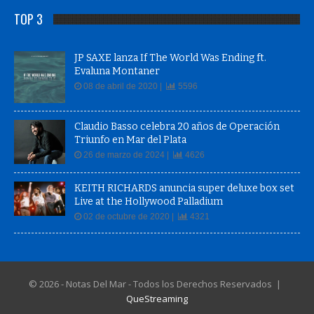
TOP 3
JP SAXE lanza If The World Was Ending ft.
Evaluna Montaner
08 de abril de 2020 |
5596
Claudio Basso celebra 20 años de Operación
Triunfo en Mar del Plata
26 de marzo de 2024 |
4626
KEITH RICHARDS anuncia super deluxe box set
Live at the Hollywood Palladium
02 de octubre de 2020 |
4321
© 2026 - Notas Del Mar - Todos los Derechos Reservados |
QueStreaming