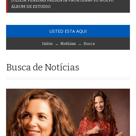
J
U
L
I
E
T
A
V
E
N
E
G
A
S
P
R
E
S
E
N
T
A
«
N
O
R
T
E
Ñ
A
»
S
U
N
U
E
V
O
Á
L
B
U
M
D
E
E
S
T
U
D
I
O
USTED ESTA AQUI
Início
→
Notícias
→ Busca
Busca de Notícias