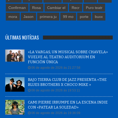
Confirman
Rosa
Cambiar el
Recr
Puro teatr
mora
Jason
primera ju
99 mo
porte
buxx
ÚLTIMAS NOTÍCIAS
«LA VARGAS, UN MUSICAL SOBRE CHAVELA»
VUELVE AL TEATRO AUDITORIUM EN
FUNCIÓN ÚNICA
06 de agosto de 2026 às 21:27:58
BAJO TIERRA CLUB DE JAZZ PRESENTA «THE
BLUES BROTHERS X CHOCO MIKE »
06 de agosto de 2026 às 19:53:11
CAMI PIERRE IRRUMPE EN LA ESCENA INDIE
CON «PATEAR LA SOLEDAD»
06 de agosto de 2026 às 19:36:09