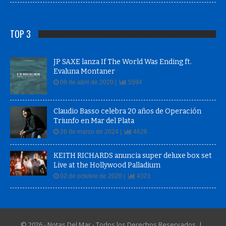
TOP 3
JP SAXE lanza If The World Was Ending ft.
Evaluna Montaner
08 de abril de 2020 |
5594
Claudio Basso celebra 20 años de Operación
Triunfo en Mar del Plata
26 de marzo de 2024 |
4626
KEITH RICHARDS anuncia super deluxe box set
Live at the Hollywood Palladium
02 de octubre de 2020 |
4321
© 2026 - Notas Del Mar - Todos los Derechos Reservados |