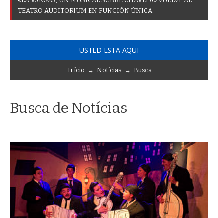
«
L
A
V
A
R
G
A
S
,
U
N
M
U
S
I
C
A
L
S
O
B
R
E
C
H
A
V
E
L
A
»
V
U
E
L
V
E
A
L
T
E
A
T
R
O
A
U
D
I
T
O
R
I
U
M
E
N
F
U
N
C
I
Ó
N
Ú
N
I
C
A
USTED ESTA AQUI
Início
→
Notícias
→ Busca
Busca de Notícias