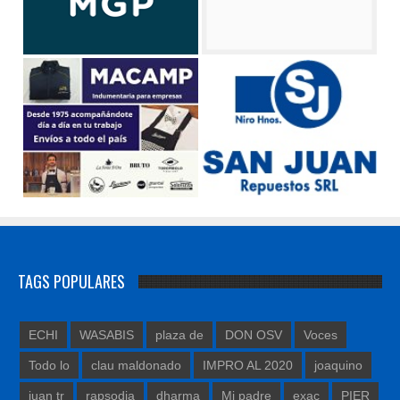
TAGS POPULARES
ECHI
WASABIS
plaza de
DON OSV
Voces
Todo lo
clau maldonado
IMPRO AL 2020
joaquino
juan tr
rapsodia
dharma
Mi padre
exac
PIER