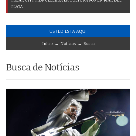
F
U
_
USTED ESTA AQUI
Início
→
Notícias
→ Busca
Busca de Notícias