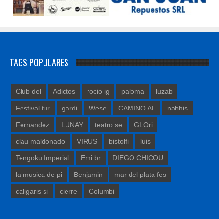
TAGS POPULARES
Club del
Adictos
rocio ig
paloma
luzab
Festival tur
gardi
Wese
CAMINO AL
nabhis
Fernandez
LUNAY
teatro se
GLOri
clau maldonado
VIRUS
bistolfi
luis
Tengoku Imperial
Emi br
DIEGO CHICOU
la musica de pi
Benjamin
mar del plata fes
caligaris si
cierre
Columbi