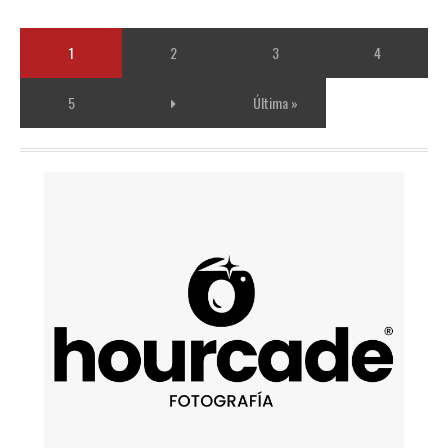
1
2
3
4
5
Última »