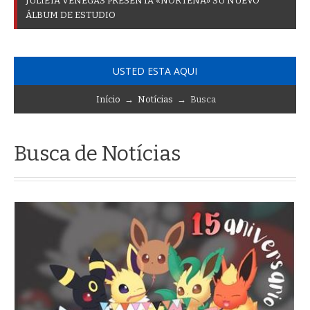
J
U
L
I
E
T
A
V
E
N
E
G
A
S
P
R
E
S
E
N
T
A
«
N
O
R
T
E
Ñ
A
»
S
U
N
U
E
V
O
Á
L
B
U
M
D
E
E
S
T
U
D
I
O
USTED ESTA AQUI
Início
→
Notícias
→ Busca
Busca de Notícias