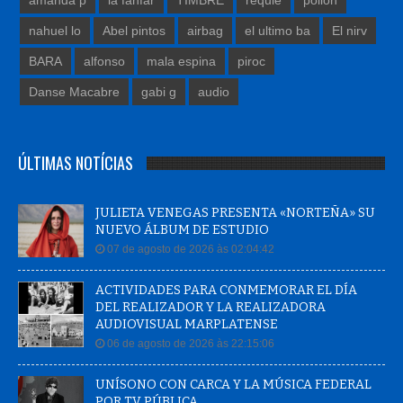
amanda p
la fanfar
TIMBRE
requie
pollon
nahuel lo
Abel pintos
airbag
el ultimo ba
El nirv
BARA
alfonso
mala espina
piroc
Danse Macabre
gabi g
audio
ÚLTIMAS NOTÍCIAS
JULIETA VENEGAS PRESENTA «NORTEÑA» SU
NUEVO ÁLBUM DE ESTUDIO
07 de agosto de 2026 às 02:04:42
ACTIVIDADES PARA CONMEMORAR EL DÍA
DEL REALIZADOR Y LA REALIZADORA
AUDIOVISUAL MARPLATENSE
06 de agosto de 2026 às 22:15:06
UNÍSONO CON CARCA Y LA MÚSICA FEDERAL
POR TV PÚBLICA