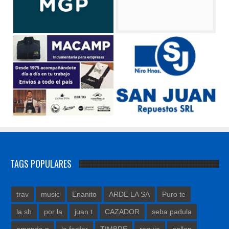
TAGS POPULARES
trav
music
Enanito
ARDE LA SA
Puro te
la sh
por la
juan t
CAZADOR
seba padula