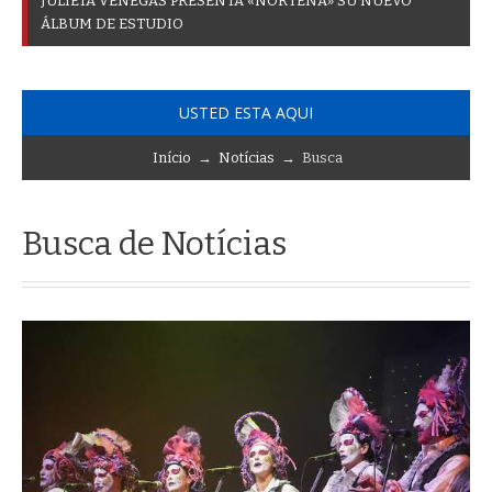
J
U
L
I
E
T
A
V
E
N
E
G
A
S
P
R
E
S
E
N
T
A
«
N
O
R
T
E
Ñ
A
»
S
U
N
U
E
V
O
Á
L
B
U
M
D
E
E
S
T
U
D
I
O
USTED ESTA AQUI
Início
→
Notícias
→ Busca
Busca de Notícias