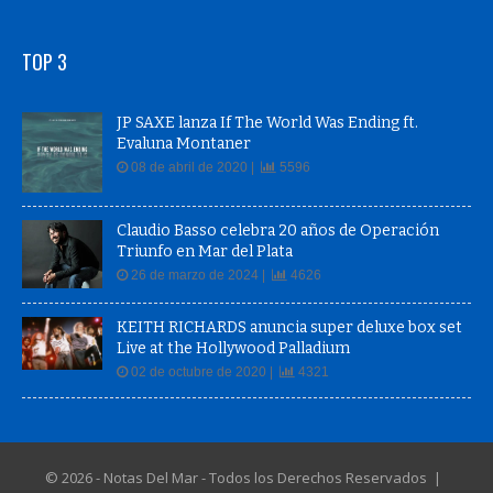
TOP 3
JP SAXE lanza If The World Was Ending ft.
Evaluna Montaner
08 de abril de 2020 |
5596
Claudio Basso celebra 20 años de Operación
Triunfo en Mar del Plata
26 de marzo de 2024 |
4626
KEITH RICHARDS anuncia super deluxe box set
Live at the Hollywood Palladium
02 de octubre de 2020 |
4321
© 2026 - Notas Del Mar - Todos los Derechos Reservados |