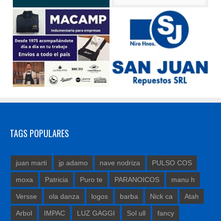
TAGS POPULARES
juan marti
jp adamo
nave nodriza
PULSO COS
moxa
Patricia
Puro te
PARANOICOS
manu h
Versse
ola danza
logos
barba
Nick ca
Atah
Arbol
IMPAC
LUZ GAGGI
Sol ull
fancy