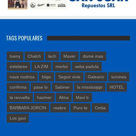
TAGS POPULARES
tueny
Chalch
lech
Maver
dame mas
estelares
LA ZIM
merlot
seba padula
nave nodriza
biigo
Seguir vivie
Galeano
lumines
confirma
pase lo
Sabiner
la mississippi
HOTEL
la revuelta
hazmer
Alma
Maxi tr
BARBARA JORCIN
reabre
Puro te
Cintia
Los gavi