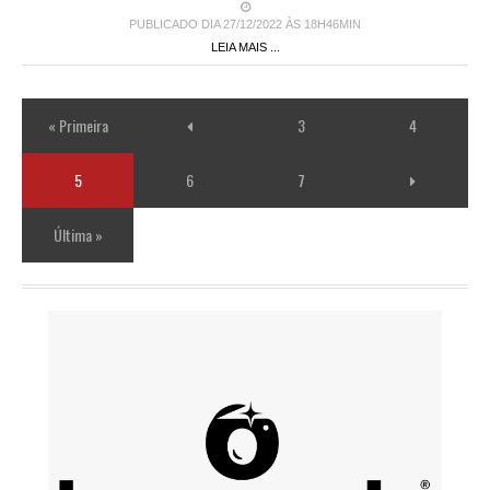
PUBLICADO DIA 27/12/2022 ÀS 18H46MIN
LEIA MAIS ...
« Primeira
3
4
5
6
7
Última »