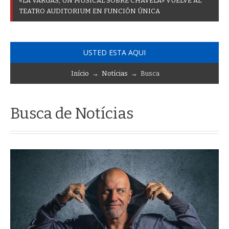
«
L
A
V
A
R
G
A
S
,
U
N
M
U
S
I
C
A
L
S
O
B
R
E
C
H
A
V
E
L
A
»
V
U
E
L
V
E
A
L
T
E
A
T
R
O
A
U
D
I
T
O
R
I
U
M
E
N
F
U
N
C
I
Ó
N
Ú
N
I
C
A
USTED ESTA AQUI
Início
→
Notícias
→ Busca
Busca de Notícias