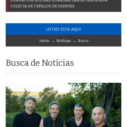
F
U
N
D
A
C
I
Ó
N
S
O
L
M
Á
S
S
O
N
R
I
S
A
S
L
A
N
Z
A
U
N
A
N
U
E
V
A
C
O
L
E
C
T
A
D
E
C
E
P
I
L
L
O
S
D
E
D
I
E
N
T
E
S
USTED ESTA AQUI
Início
→
Notícias
→ Busca
Busca de Notícias