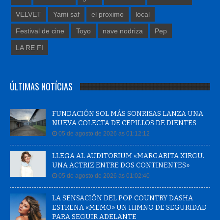
VELVET
Yami saf
el proximo
local
Festival de cine
Toyo
nave nodriza
Pep
LA RE FI
ÚLTIMAS NOTÍCIAS
FUNDACIÓN SOL MÁS SONRISAS LANZA UNA
NUEVA COLECTA DE CEPILLOS DE DIENTES
05 de agosto de 2026 às 01:12:12
LLEGA AL AUDITORIUM «MARGARITA XIRGU.
UNA ACTRIZ ENTRE DOS CONTINENTES»
05 de agosto de 2026 às 01:02:40
LA SENSACIÓN DEL POP COUNTRY DASHA
ESTRENA «MEMO» UN HIMNO DE SEGURIDAD
PARA SEGUIR ADELANTE