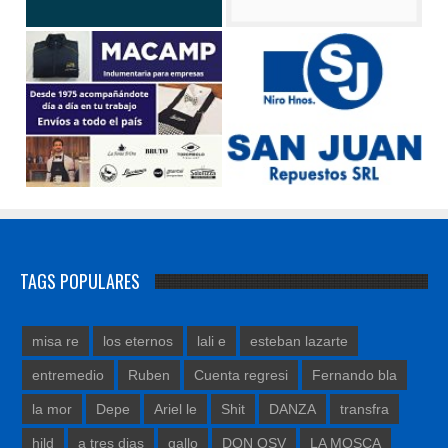
TAGS POPULARES
misa re
los eternos
lali e
esteban lazarte
entremedio
Ruben
Cuenta regresi
Fernando bla
la mor
Depe
Ariel le
Shit
DANZA
transfra
hild
a tres dias
gallo
DON OSV
LA MOSCA