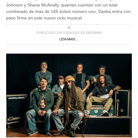
Johnson y Shane McAnally, quienes cuentan con un total
combinado de más de 145 éxitos número uno, Dasha entra con
paso firme en este nuevo ciclo musical.
PUBLICADO DIA 03/08/2026 ÀS 23H26MIN
LEIA MAIS ...