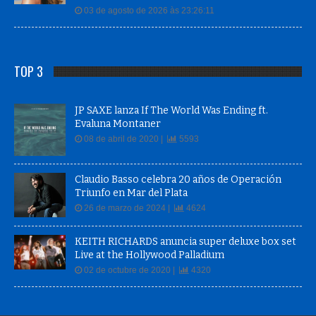
03 de agosto de 2026 às 23:26:11
TOP 3
JP SAXE lanza If The World Was Ending ft.
Evaluna Montaner
08 de abril de 2020 |
5593
Claudio Basso celebra 20 años de Operación
Triunfo en Mar del Plata
26 de marzo de 2024 |
4624
KEITH RICHARDS anuncia super deluxe box set
Live at the Hollywood Palladium
02 de octubre de 2020 |
4320