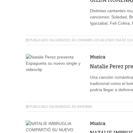
GILDA HOMENAJE
Distintas cantantes mu
canciones: Soledad, Br
Igarzabal, Feli Colina,
PUBLICADO DIA 10/08/2021 ÀS 23H04MIN | ATUALIZADO DIA ÀS 11
Musica
Natalie Perez pre
Una canción romántica
tradicional como el bo
podría llegar a definir
PUBLICADO DIA 06/08/2021 ÀS 00H53MIN
Musica