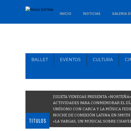
INICIO
NOTICIAS
GALERIA D
BALLET
EVENTOS
CULTURA
CI
JULIETA VENEGAS PRESENTA «NORTEÑA»
ACTIVIDADES PARA CONMEMORAR EL DÍA
UNÍSONO CON CARCA Y LA MÚSICA FEDE
NOCHE DE CONEXIÓN LATINA EN SMITH
TITULOS
«LA VARGAS, UN MUSICAL SOBRE CHAVE