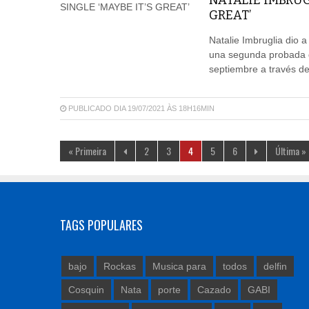
NATALIE IMBRUG
GREAT’
Natalie Imbruglia dio 
una segunda probada de
septiembre a través d
PUBLICADO DIA 19/07/2021 ÀS 18H16MIN
« Primeira
2
3
4
5
6
Última »
TAGS POPULARES
bajo
Rockas
Musica para
todos
delfin
Cosquin
Nata
porte
Cazado
GABI