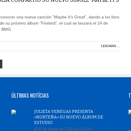
LIA COMPARTIÓ SU NUEVO SINGLE ‘MAYBE IT’S
a conocer una nueva canción "Maybe It’s Great", dando a los fans
 su próximo álbum “Firebird”, el cual se lanzará el 24 de
e BMG.
LEIA MAIS ...
ÚLTIMAS NOTÍCIAS
T
JULIETA VENEGAS PRESENTA
«NORTEÑA» SU NUEVO ÁLBUM DE
ESTUDIO
07 de agosto de 2026 às 02:04:42