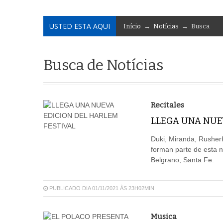
USTED ESTA AQUI
Início
→
Notícias
→ Busca
Busca de Notícias
Recitales
LLEGA UNA NUE
Duki, Miranda, RusherK
forman parte de esta n
Belgrano, Santa Fe.
PUBLICADO DIA 01/11/2021 ÀS 23H02MIN
Musica