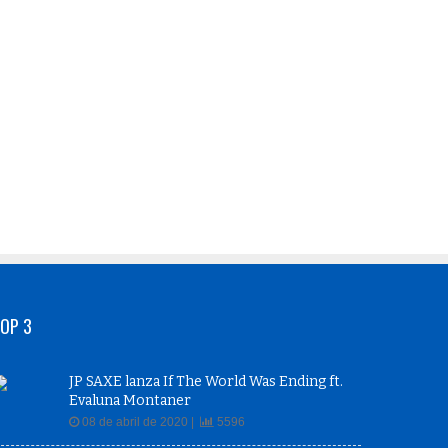
OP 3
JP SAXE lanza If The World Was Ending ft.
Evaluna Montaner
08 de abril de 2020 |
5596