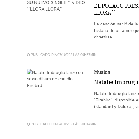
EL POLACO PRES
LLORA´´
La canción nació de la
historia de un amor que
divertirse.
PUBLICADO DIA 07/10/2021 ÀS 00H37MIN
Musica
Natalie Imbrugli
Natalie Imbruglia lanz
“Firebird”, disponible 
(standard y Deluxe), vin
PUBLICADO DIA 04/10/2021 ÀS 20H14MIN