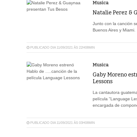
Musica
Natalie Perez & 
Junto con la canción s
Buenos Aires y Miami.
PUBLICADO DIA 11/09/2021 ÀS 22H08MIN
Musica
Gaby Moreno estre
Lessons
La cantautora guatema
película “Language Les
encargada de componer
PUBLICADO DIA 11/09/2021 ÀS 03H08MIN