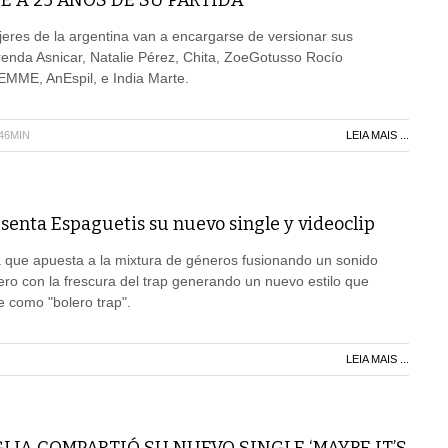
 A 25 AÑOS DE SU PARTIDA
jeres de la argentina van a encargarse de versionar sus
enda Asnicar, Natalie Pérez, Chita, ZoeGotusso Rocío
 EMME, AnEspil, e India Marte.
H46MIN
LEIA MAIS ...
senta Espaguetis su nuevo single y videoclip
 que apuesta a la mixtura de géneros fusionando un sonido
lero con la frescura del trap generando un nuevo estilo que
se como "bolero trap".
LEIA MAIS ...