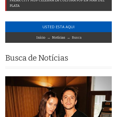
F
R
E
A
K
C
I
T
Y
M
D
P
C
E
L
E
B
R
A
L
A
C
U
L
T
U
R
A
P
O
P
E
N
M
A
R
D
E
L
P
L
A
T
A
USTED ESTA AQUI
Início
→
Notícias
→ Busca
Busca de Notícias