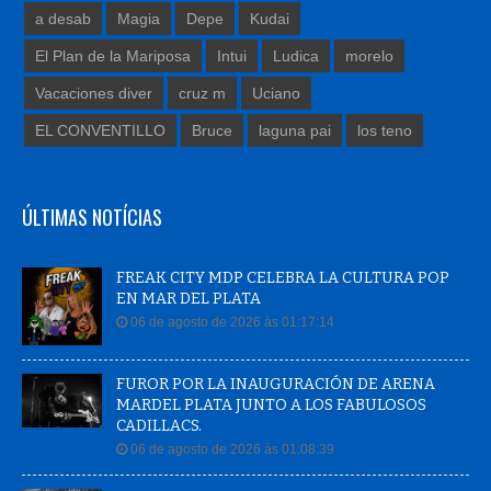
a desab
Magia
Depe
Kudai
El Plan de la Mariposa
Intui
Ludica
morelo
Vacaciones diver
cruz m
Uciano
EL CONVENTILLO
Bruce
laguna pai
los teno
ÚLTIMAS NOTÍCIAS
FREAK CITY MDP CELEBRA LA CULTURA POP
EN MAR DEL PLATA
06 de agosto de 2026 às 01:17:14
FUROR POR LA INAUGURACIÓN DE ARENA
MARDEL PLATA JUNTO A LOS FABULOSOS
CADILLACS.
06 de agosto de 2026 às 01:08:39