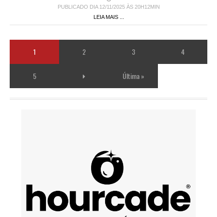
PUBLICADO DIA 12/11/2025 ÀS 20H12MIN
LEIA MAIS ...
1
2
3
4
5
Última »