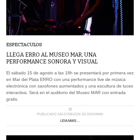
ESPECTACULOS
LLEGA ERRO AL MUSEO MAR, UNA
PERFORMANCE SONORA Y VISUAL
El sábado 15 de agosto a las 18h se presentará por primera vez
en Mar del Plata ERRO con una performance live de música
electrónica con saxofones aumentados y una escultura de luces
interactiva. Será en el auditorio del Museo MAR con entrada
gratis.
PUBLICADO DIA 07/08/2026 ÀS 02H34MIN
LEIA MAIS ...