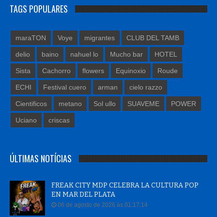
TAGS POPULARES
maraTON
Voye
migrantes
CLUB DEL TAMB
delio
baino
nahuel lo
Mucho bar
HOTEL
Sista
Cachorro
flowers
Equinoxio
Roude
ECHI
Festival cuero
arman
cielo razzo
Cientificos
metano
Sol ullo
SUAVEME
POWER
Uciano
criscas
ÚLTIMAS NOTÍCIAS
FREAK CITY MDP CELEBRA LA CULTURA POP
EN MAR DEL PLATA
06 de agosto de 2026 às 01:17:14