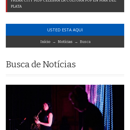
F
R
E
A
K
C
I
T
Y
M
D
P
C
E
L
E
B
R
A
L
A
C
U
L
T
U
R
A
P
O
P
E
N
M
A
R
D
E
L
P
L
A
T
A
USTED ESTA AQUI
Início
→
Notícias
→ Busca
Busca de Notícias