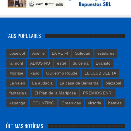
TAGS POPULARES
poseidot
Ariel le
LA RE FI
Soledad
estelares
la mont
ADIOS NO
estel
dulce na
Evaristo
Morrise
kanc
Guillermo Roude
EL CLUB DEL TA
La valen
La audacia
La casa de Bernarda
olazabal
fantasia u
El Plan de la Mariposa
PREMIOS ENRI
kapanga
COUNTING
Green day
victoria
beatles
ÚLTIMAS NOTÍCIAS