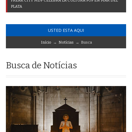
F
R
E
A
K
C
I
T
Y
M
D
P
C
E
L
E
B
R
A
L
A
C
U
L
T
U
R
A
P
O
P
E
N
M
A
R
D
E
L
P
L
A
T
A
USTED ESTA AQUI
Início
→
Notícias
→ Busca
Busca de Notícias