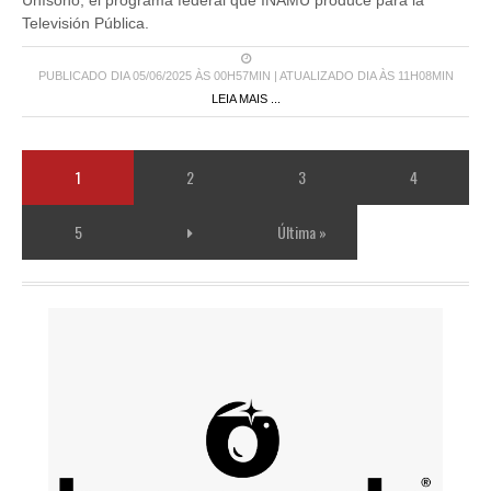
Unísono, el programa federal que INAMU produce para la
Televisión Pública.
PUBLICADO DIA 05/06/2025 ÀS 00H57MIN | ATUALIZADO DIA ÀS 11H08MIN
LEIA MAIS ...
1
2
3
4
5
Última »