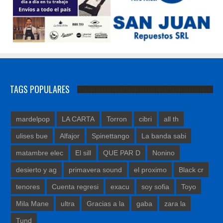
TAGS POPULARES
mardelpop
LA CARTA
Torron
cibri
all th
ulises bue
Alfajor
Spinettango
La banda sabi
matambre elec
El sill
QUE PAR D
Nonino
desierto y ag
primavera sound
el proximo
Black cr
tenores
Cuenta regresi
exacu
soy sofia
Toyo
Mila Mane
ultra
Gracias a la
gaba
zara la
Tund