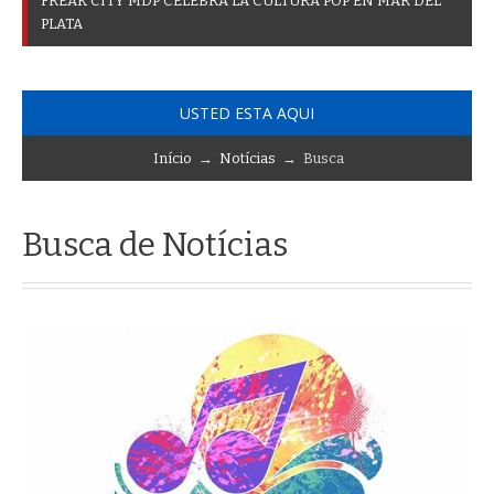
F
R
E
A
K
C
I
T
Y
M
D
P
C
E
L
E
B
R
A
L
A
C
U
L
T
U
R
A
P
O
P
E
N
M
A
R
D
E
L
P
L
A
T
A
USTED ESTA AQUI
Início
→
Notícias
→ Busca
Busca de Notícias