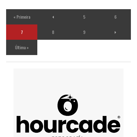
« Primeira
5
6
7
8
9
Última »