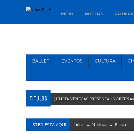
INICIO
NOTICIAS
GALERIA D
BALLET
EVENTOS
CULTURA
CI
TITULOS
J
U
L
I
E
T
A
V
E
N
E
G
A
S
P
R
E
S
E
N
T
A
«
N
O
R
T
E
Ñ
A
»
USTED ESTA AQUI
Início
→
Notícias
→ Busca