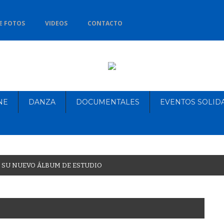
E FOTOS
VIDEOS
CONTACTO
NE
DANZA
DOCUMENTALES
EVENTOS SOLID
S
U
N
U
E
V
O
Á
L
B
U
M
D
E
E
S
T
U
D
I
O