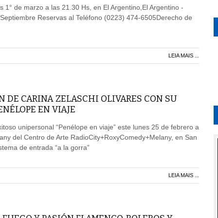
s 1° de marzo a las 21.30 Hs, en El Argentino,El Argentino -
Septiembre Reservas al Teléfono (0223) 474-6505Derecho de
LEIA MAIS ...
N DE CARINA ZELASCHI OLIVARES CON SU
NÉLOPE EN VIAJE
xitoso unipersonal “Penélope en viaje” este lunes 25 de febrero a
elany del Centro de Arte RadioCity+RoxyComedy+Melany, en San
istema de entrada “a la gorra”
LEIA MAIS ...