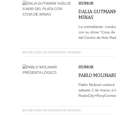
HUMOR
DALIA GUTMANN
MINAS
La comediante, conduct
con su show “Cosa de M
del Centro de Arte R
PUBLICADO DIA 24/02/2019 ÀS 23H05MIN
HUMOR
PABLO MOLINARI
Pablo Molinari volverá
sábado 2 de marzo a la
RadioCity+RoxyComedy
PUBLICADO DIA 24/02/2019 ÀS 23H01MIN