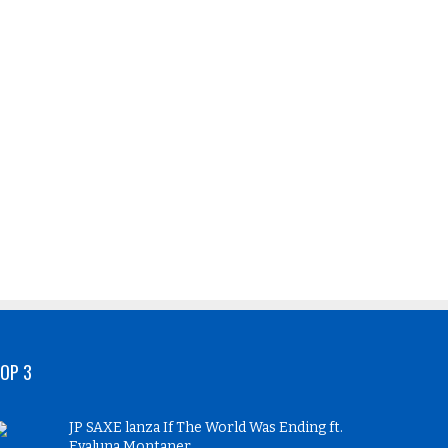
OP 3
JP SAXE lanza If The World Was Ending ft.
Evaluna Montaner