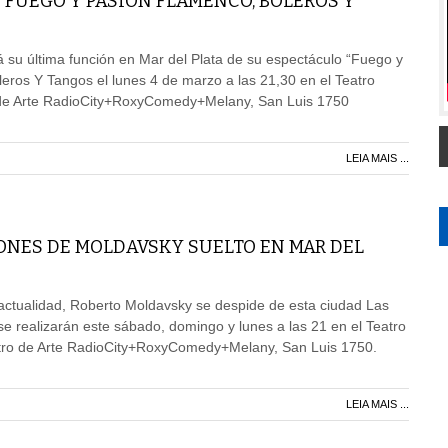
 FUEGO Y PASIÓN FLAMENCO, BOLEROS Y
á su última función en Mar del Plata de su espectáculo “Fuego y
eros Y Tangos el lunes 4 de marzo a las 21,30 en el Teatro
 de Arte RadioCity+RoxyComedy+Melany, San Luis 1750
LEIA MAIS ...
ONES DE MOLDAVSKY SUELTO EN MAR DEL
 actualidad, Roberto Moldavsky se despide de esta ciudad Las
 se realizarán este sábado, domingo y lunes a las 21 en el Teatro
ro de Arte RadioCity+RoxyComedy+Melany, San Luis 1750.
LEIA MAIS ...