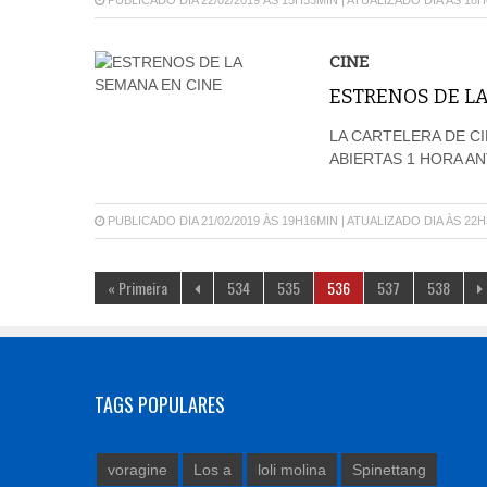
PUBLICADO DIA 22/02/2019 ÀS 15H53MIN | ATUALIZADO DIA ÀS 18
CINE
ESTRENOS DE L
LA CARTELERA DE CI
ABIERTAS 1 HORA A
PUBLICADO DIA 21/02/2019 ÀS 19H16MIN | ATUALIZADO DIA ÀS 22
« Primeira
534
535
536
537
538
TAGS POPULARES
voragine
Los a
loli molina
Spinettang