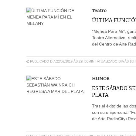
Teatro
ÚLTIMA FUNCIÓ
“Menea Para Mí”, gana
Teatro Alternativo, rea
del Centro de Arte Ra
PUBLICADO DIA 22/02/2019 ÀS 22H36MIN | ATUALIZADO DIA ÀS 18
HUMOR
ESTE SÁBADO SE
PLATA
Tras el éxito de las do
con su unipersonal “Frá
de Arte RadioCity+Ro