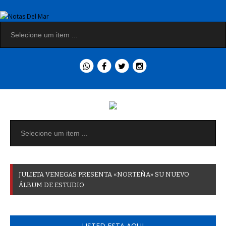
J
U
L
I
E
T
A
V
E
N
E
G
A
S
P
R
E
S
E
N
T
A
«
N
O
R
T
E
Ñ
A
»
S
U
N
U
E
V
O
Á
L
B
U
M
D
E
E
S
T
U
D
I
O
USTED ESTA AQUI