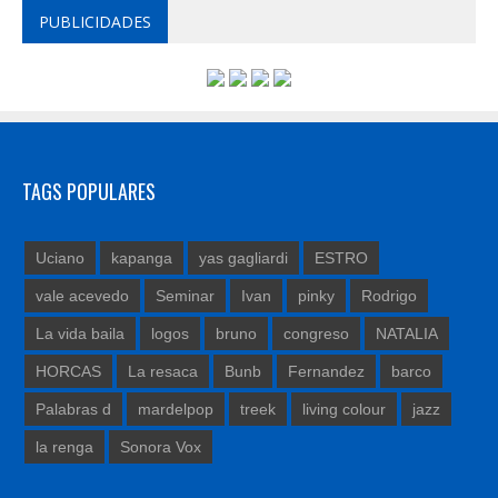
PUBLICIDADES
TAGS POPULARES
Uciano
kapanga
yas gagliardi
ESTRO
vale acevedo
Seminar
Ivan
pinky
Rodrigo
La vida baila
logos
bruno
congreso
NATALIA
HORCAS
La resaca
Bunb
Fernandez
barco
Palabras d
mardelpop
treek
living colour
jazz
la renga
Sonora Vox