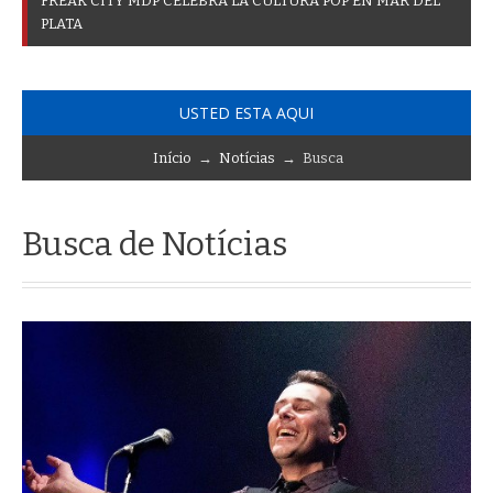
F
R
E
A
K
C
I
T
Y
M
D
P
C
E
L
E
B
R
A
L
A
C
U
L
T
U
R
A
P
O
P
E
N
M
A
R
D
E
L
P
L
A
T
A
USTED ESTA AQUI
Início
→
Notícias
→ Busca
Busca de Notícias