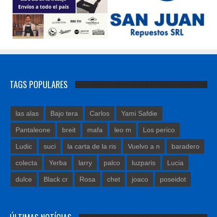
TAGS POPULARES
las alas
Bajo tera
Carlos
Yami Safdie
Pantaleone
breit
mafa
leo m
Los perico
Ludic
suci
la carta de la ris
Vuelvo a n
baradero
colecta
Yerba
larry
palco
luzparis
Lucia
dulce
Black cr
Rosa
chet
joaco
poseidot