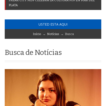
F
R
E
A
K
C
I
T
Y
M
D
P
C
E
L
E
B
R
A
L
A
C
U
L
T
U
R
A
P
O
P
E
N
M
A
R
D
E
L
P
L
A
T
A
USTED ESTA AQUI
Início
→
Notícias
→ Busca
Busca de Notícias