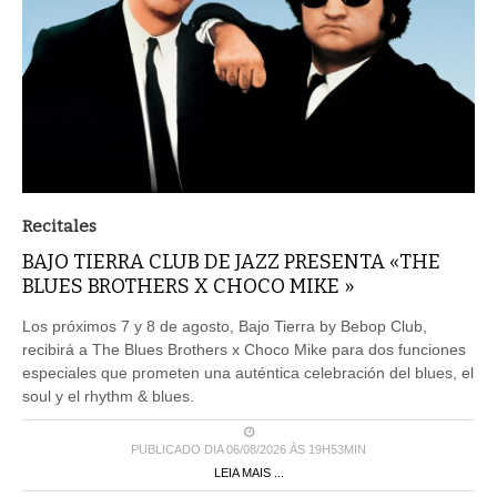
Recitales
BAJO TIERRA CLUB DE JAZZ PRESENTA «THE
BLUES BROTHERS X CHOCO MIKE »
Los próximos 7 y 8 de agosto, Bajo Tierra by Bebop Club,
recibirá a The Blues Brothers x Choco Mike para dos funciones
especiales que prometen una auténtica celebración del blues, el
soul y el rhythm & blues.
PUBLICADO DIA 06/08/2026 ÀS 19H53MIN
LEIA MAIS ...