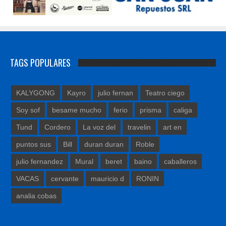
TAGS POPULARES
KALYGONG
Kayro
julio fernan
Teatro ciego
Soy sof
besame mucho
ferio
prisma
caliga
Tund
Cordero
La voz del
travelin
art en
puntos sus
Bill
duran duran
Roble
julio fernandez
Mural
beret
baino
caballeros
VACAS
cervante
mauricio d
RONIN
analia cobas