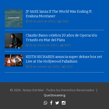
JP SAXE lanza If The World Was Ending ft.
Evaluna Montaner
08 de abril de 2020 |
5594
Claudio Basso celebra 20 años de Operación
Triunfo en Mar del Plata
26 de marzo de 2024 |
4625
KEITH RICHARDS anuncia super deluxe box set
Live at the Hollywood Palladium
02 de octubre de 2020 |
4320
© 2026 - Notas Del Mar - Todos los Derechos Reservados |
QueStreaming