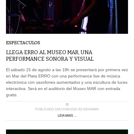
ESPECTACULOS
LLEGA ERRO AL MUSEO MAR, UNA
PERFORMANCE SONORA Y VISUAL
El sábado 15 de agosto a las 18h se presentará por primera vez
en Mar del Plata ERRO con una performance live de música
electrónica con saxofones aumentados y una escultura de luces
interactiva. Será en el auditorio del Museo MAR con entrada
gratis.
PUBLICADO DIA 07/08/2026 ÀS 02H34MIN
LEIA MAIS ...