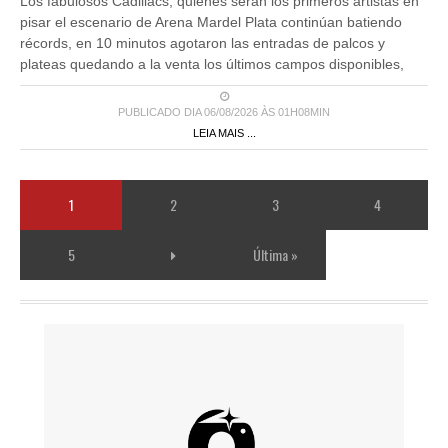
Los fabulosos Cadillacs, quienes serán los primeros artistas en
pisar el escenario de Arena Mardel Plata continúan batiendo
récords, en 10 minutos agotaron las entradas de palcos y
plateas quedando a la venta los últimos campos disponibles,
PUBLICADO DIA 06/08/2026 ÀS 01H08MIN
LEIA MAIS ...
1
2
3
4
5
Última »