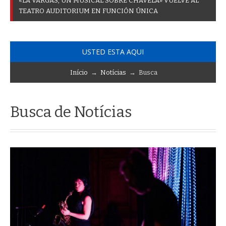
«
L
A
V
A
R
G
A
S
,
U
N
M
U
S
I
C
A
L
S
O
B
R
E
C
H
A
V
E
L
A
»
V
U
E
L
V
E
A
L
T
E
A
T
R
O
A
U
D
I
T
O
R
I
U
M
E
N
F
U
N
C
I
Ó
N
Ú
N
I
C
A
USTED ESTA AQUI
Início
→
Notícias
→ Busca
Busca de Notícias