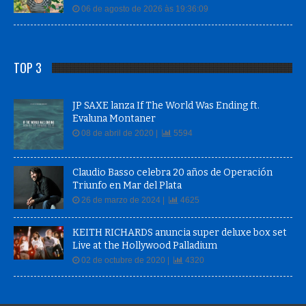
06 de agosto de 2026 às 19:36:09
TOP 3
JP SAXE lanza If The World Was Ending ft.
Evaluna Montaner
08 de abril de 2020 |
5594
Claudio Basso celebra 20 años de Operación
Triunfo en Mar del Plata
26 de marzo de 2024 |
4625
KEITH RICHARDS anuncia super deluxe box set
Live at the Hollywood Palladium
02 de octubre de 2020 |
4320