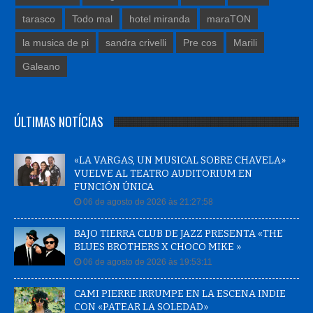
tarasco
Todo mal
hotel miranda
maraTON
la musica de pi
sandra crivelli
Pre cos
Marili
Galeano
ÚLTIMAS NOTÍCIAS
«LA VARGAS, UN MUSICAL SOBRE CHAVELA»
VUELVE AL TEATRO AUDITORIUM EN
FUNCIÓN ÚNICA
06 de agosto de 2026 às 21:27:58
BAJO TIERRA CLUB DE JAZZ PRESENTA «THE
BLUES BROTHERS X CHOCO MIKE »
06 de agosto de 2026 às 19:53:11
CAMI PIERRE IRRUMPE EN LA ESCENA INDIE
CON «PATEAR LA SOLEDAD»