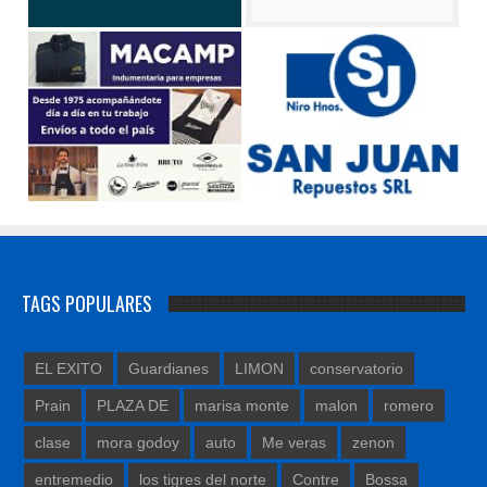
TAGS POPULARES
EL EXITO
Guardianes
LIMON
conservatorio
Prain
PLAZA DE
marisa monte
malon
romero
clase
mora godoy
auto
Me veras
zenon
entremedio
los tigres del norte
Contre
Bossa