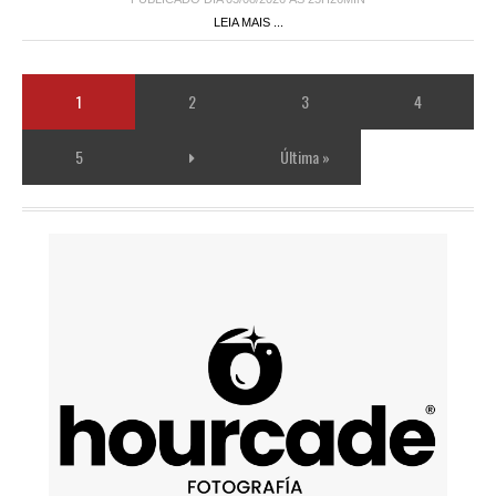
LEIA MAIS ...
1
2
3
4
5
Última »