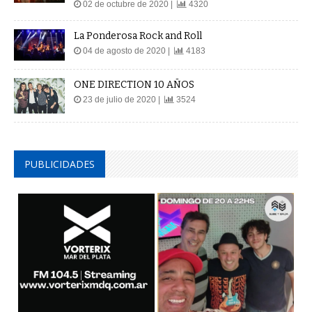
02 de octubre de 2020 |
4320
La Ponderosa Rock and Roll
04 de agosto de 2020 |
4183
ONE DIRECTION 10 AÑOS
23 de julio de 2020 |
3524
PUBLICIDADES