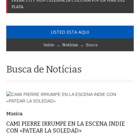
F
R
E
A
K
C
I
T
Y
M
D
P
C
E
L
E
B
R
A
L
A
C
U
L
T
U
R
A
P
O
P
E
N
M
A
R
D
E
L
P
L
A
T
A
USTED ESTA AQUI
Início
→
Notícias
→ Busca
Busca de Notícias
Musica
CAMI PIERRE IRRUMPE EN LA ESCENA INDIE
CON «PATEAR LA SOLEDAD»