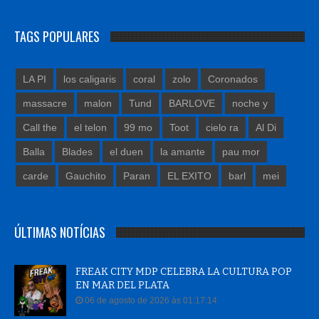
TAGS POPULARES
LA PI
los caligaris
coral
zolo
Coronados
massacre
malon
Tund
BARLOVE
noche y
Call the
el telon
99 mo
Toot
cielo ra
Al Di
Balla
Blades
el duen
la amante
pau mor
carde
Gauchito
Paran
EL EXITO
barl
mei
ÚLTIMAS NOTÍCIAS
FREAK CITY MDP CELEBRA LA CULTURA POP
EN MAR DEL PLATA
06 de agosto de 2026 às 01:17:14