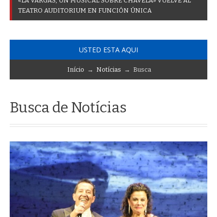
«
L
A
V
A
R
G
A
S
,
U
N
M
U
S
I
C
A
L
S
O
B
R
E
C
H
A
V
E
L
A
»
V
U
E
L
V
E
A
L
T
E
A
T
R
O
A
U
D
I
T
O
R
I
U
M
E
N
F
U
N
C
I
Ó
N
Ú
N
I
C
A
USTED ESTA AQUI
Início
→
Notícias
→ Busca
Busca de Notícias