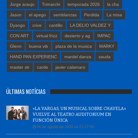
Jorge araujo
Trimarchi
temporada 2026
la cha
Jason
el apego
semblanzas
Perdida
La misa
Dyango
crive
cantillo
LA DELIO VALDEZ Y
CON ART
virtual frizz
desierto y ag
IMPAC
Glenn
buena vib
plaza de la musica
MARKY
HAND PAN EXPERIENC
mardel danza
sauda
master str
carde
javier calamaro
ÚLTIMAS NOTÍCIAS
«LA VARGAS, UN MUSICAL SOBRE CHAVELA»
VUELVE AL TEATRO AUDITORIUM EN
FUNCIÓN ÚNICA
06 de agosto de 2026 às 21:27:58