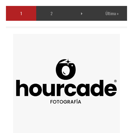
1
2
Última »