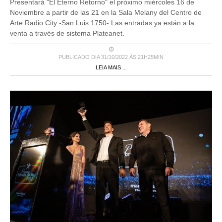
Presentará "El Eterno Retorno" el próximo miércoles 16 de
Noviembre a partir de las 21 en la Sala Melany del Centro de
Arte Radio City -San Luis 1750-.Las entradas ya están a la
venta a través de sistema Plateanet.
PUBLICADO DIA 31/10/2022 ÀS 21H25MIN
LEIA MAIS ...