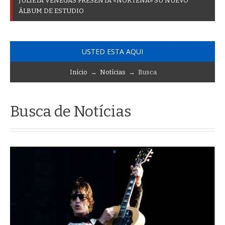
J
U
L
I
E
T
A
V
E
N
E
G
A
S
P
R
E
S
E
N
T
A
«
N
O
R
T
E
Ñ
A
»
S
U
N
U
E
V
O
Á
L
B
U
M
D
E
E
S
T
U
D
I
O
USTED ESTA AQUI
Início
→
Notícias
→ Busca
Busca de Notícias