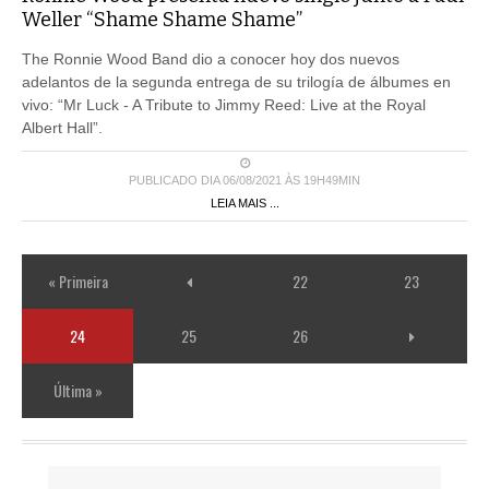
Weller “Shame Shame Shame”
The Ronnie Wood Band dio a conocer hoy dos nuevos
adelantos de la segunda entrega de su trilogía de álbumes en
vivo: “Mr Luck - A Tribute to Jimmy Reed: Live at the Royal
Albert Hall”.
PUBLICADO DIA 06/08/2021 ÀS 19H49MIN
LEIA MAIS ...
« Primeira
22
23
24
25
26
Última »