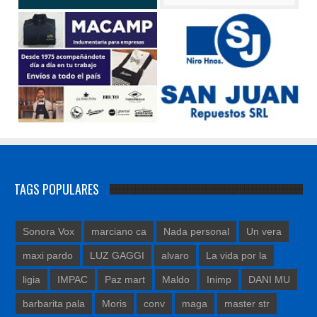
TAGS POPULARES
Sonora Vox
marciano ca
Nada personal
Un vera
maxi pardo
LUZ GAGGI
alvaro
La vida por la
ligia
IMPAC
Paz mart
Maldo
Inimp
DANI MU
barbarita pala
Moris
conv
maga
master str