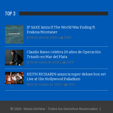
TOP 3
JP SAXE lanza If The World Was Ending ft.
Evaluna Montaner
08 de abril de 2020 |
5596
Claudio Basso celebra 20 años de Operación
Triunfo en Mar del Plata
26 de marzo de 2024 |
4626
KEITH RICHARDS anuncia super deluxe box set
Live at the Hollywood Palladium
02 de octubre de 2020 |
4321
© 2026 - Notas Del Mar - Todos los Derechos Reservados |