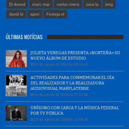
El duend
marc mar
carlos rivera
zara la
king
david bi
apeir
Festeja el
ÚLTIMAS NOTÍCIAS
JULIETA VENEGAS PRESENTA «NORTEÑA» SU
NUEVO ÁLBUM DE ESTUDIO
07 de agosto de 2026 às 02:04:42
ACTIVIDADES PARA CONMEMORAR EL DÍA
DEL REALIZADOR Y LA REALIZADORA
AUDIOVISUAL MARPLATENSE
06 de agosto de 2026 às 22:15:06
UNÍSONO CON CARCA Y LA MÚSICA FEDERAL
POR TV PÚBLICA
06 de agosto de 2026 às 21:48:38