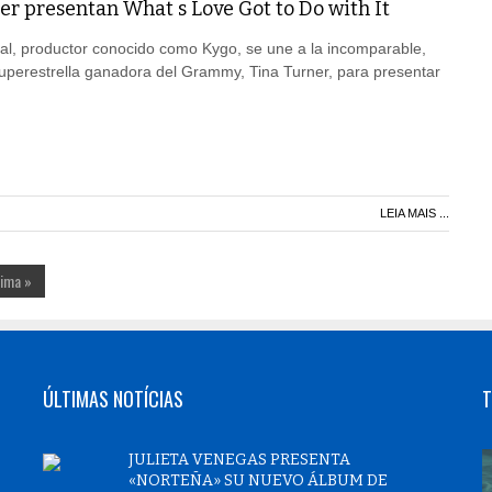
er presentan What s Love Got to Do with It
al, productor conocido como Kygo, se une a la incomparable,
 superestrella ganadora del Grammy, Tina Turner, para presentar
LEIA MAIS ...
tima »
ÚLTIMAS NOTÍCIAS
T
JULIETA VENEGAS PRESENTA
«NORTEÑA» SU NUEVO ÁLBUM DE