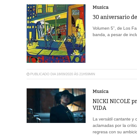
Musica
30 aniversario 
Volumen 5”, de Los Fa
banda, a pesar de incl
PUBLICADO DIA 18/09/2020 ÀS 21H59MIN
Musica
NICKI NICOLE pre
VIDA
La versátil cantante y
aclamadas por la crític
regresa con su ambici