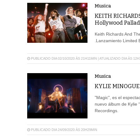
Musica
KEITH RICHARDS a
Hollywood Palla
Keith Richards And Th
.Lanzamiento Limited 
PUBLICADO DIA 02/10/2020 ÀS 21H11MIN | ATUALIZADO DIA ÀS 12
Musica
KYLIE MINOGUE e
"Magic", es el especta
nuevo álbum de Kylie 
Recordings.
PUBLICADO DIA 24/09/2020 ÀS 20H29MIN