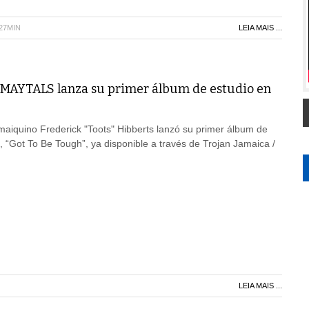
H27MIN
LEIA MAIS ...
AYTALS lanza su primer álbum de estudio en
jamaiquino Frederick "Toots" Hibberts lanzó su primer álbum de
 “Got To Be Tough”, ya disponible a través de Trojan Jamaica /
LEIA MAIS ...