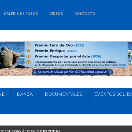
GALERIA DE FOTOS
VIDEOS
CONTACTO
NE
DANZA
DOCUMENTALES
EVENTOS SOLID
S
U
N
U
E
V
O
Á
L
B
U
M
D
E
E
S
T
U
D
I
O