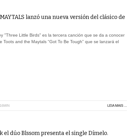
AYTALS lanzó una nueva versión del clásico de
y "Three Little Birds" es la tercera canción que se da a conocer
e Toots and the Maytals “Got To Be Tough” que se lanzará el
H16MIN
LEIA MAIS ...
 el dúo Blssom presenta el single Dímelo.