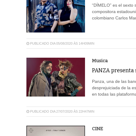
“DÍMELO” es el sexto s
compositora estadounid
colombiano Carlos Mar
PUBLICADO DIA 05/08/2020 ÀS 14H09MIN
Musica
PANZA presenta s
Panza, una de las ban
desprejuiciada de la es
en todas las plataforma
PUBLICADO DIA 27/07/2020 ÀS 22H47MIN
CINE