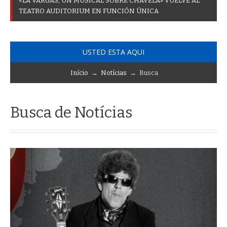
«
L
A
V
A
R
G
A
S
,
U
N
M
U
S
I
C
A
L
S
O
B
R
E
C
H
A
V
E
L
A
»
V
U
E
L
V
E
A
L
T
E
A
T
R
O
A
U
D
I
T
O
R
I
U
M
E
N
F
U
N
C
I
Ó
N
Ú
N
I
C
A
USTED ESTA AQUI
Início
→
Notícias
→ Busca
Busca de Notícias