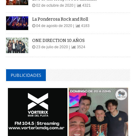
02 de octubre de 2020 |
4321
La Ponderosa Rock and Roll
04 de agosto de 2020 |
4183
ONE DIRECTION 10 AÑOS
23 de julio de 2020 |
3524
PUBLICIDADES