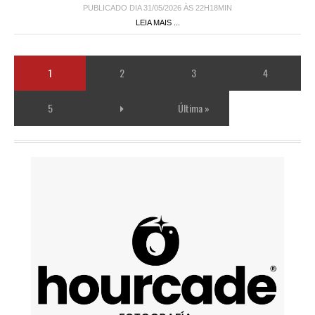
PUBLICADO DIA 31/05/2026 ÀS 22H18MIN
LEIA MAIS ...
1
2
3
4
5
Última »