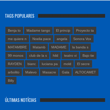
TAGS POPULARES
Benja to
Madame tango
El princip
Proyecto ta
me quiere n
Noelia pace
angela
Sonora Vox
MATAMBRE
Matamb
MADAME
la banda s
99 monos
club de la s
hild
teatro vi
Bajo tie
RAYDEN
bianc
luciana pa
mold
El secre
arbolito
Malevo
Masacre
Gala
ALTOCAMET
Billy
ÚLTIMAS NOTÍCIAS