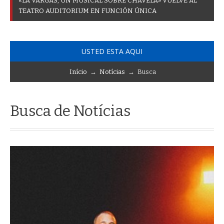
«
L
A
V
A
R
G
A
S
,
U
N
M
U
S
I
C
A
L
S
O
B
R
E
C
H
A
V
E
L
A
»
V
U
E
L
V
E
A
L
T
E
A
T
R
O
A
U
D
I
T
O
R
I
U
M
E
N
F
U
N
C
I
Ó
N
Ú
N
I
C
A
USTED ESTA AQUI
Início
→
Notícias
→ Busca
Busca de Notícias