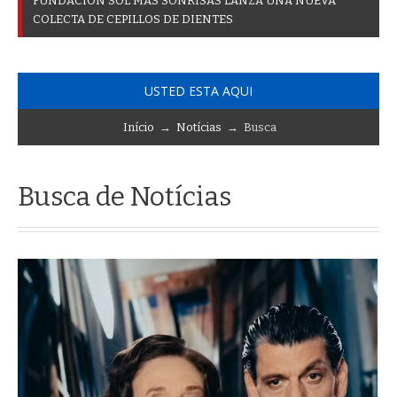
F
U
N
D
A
C
I
Ó
N
S
O
L
M
Á
S
S
O
N
R
I
S
A
S
L
A
N
Z
A
U
N
A
N
U
E
V
A
C
O
L
E
C
T
A
D
E
C
E
P
I
L
L
O
S
D
E
D
I
E
N
T
E
S
USTED ESTA AQUI
Início
→
Notícias
→ Busca
Busca de Notícias