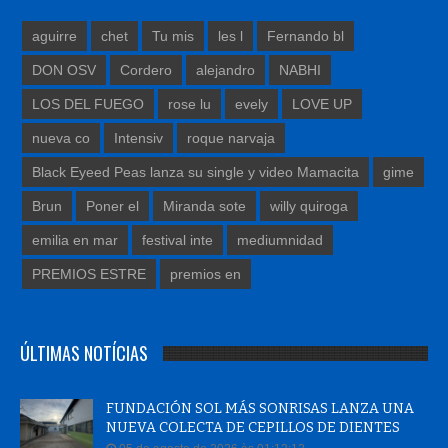
aguirre
chet
Tu mis
les l
Fernando bl
DON OSV
Cordero
alejandro
NABHI
LOS DEL FUEGO
rose lu
evely
LOVE UP
nueva co
Intensiv
roque narvaja
Black Eyeed Peas lanza su single y video Mamacita
gime
Brun
Poner el
Miranda sote
willy quiroga
emilia en mar
festival inte
mediumnidad
PREMIOS ESTRE
premios en
ÚLTIMAS NOTÍCIAS
FUNDACIÓN SOL MÁS SONRISAS LANZA UNA
NUEVA COLECTA DE CEPILLOS DE DIENTES