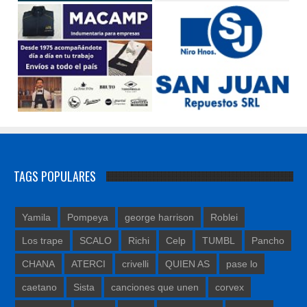
TAGS POPULARES
Yamila
Pompeya
george harrison
Roblei
Los trape
SCALO
Richi
Celp
TUMBL
Pancho
CHANA
ATERCI
crivelli
QUIEN AS
pase lo
caetano
Sista
canciones que unen
corvex