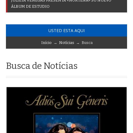
J
U
L
I
E
T
A
V
E
N
E
G
A
S
P
R
E
S
E
N
T
A
«
N
O
R
T
E
Ñ
A
»
S
U
N
U
E
V
O
Á
L
B
U
M
D
E
E
S
T
U
D
I
O
USTED ESTA AQUI
Início
→
Notícias
→ Busca
Busca de Notícias