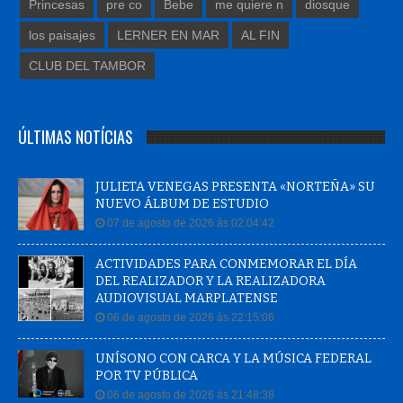
Princesas
pre co
Bebe
me quiere n
diosque
los paisajes
LERNER EN MAR
AL FIN
CLUB DEL TAMBOR
ÚLTIMAS NOTÍCIAS
JULIETA VENEGAS PRESENTA «NORTEÑA» SU
NUEVO ÁLBUM DE ESTUDIO
07 de agosto de 2026 às 02:04:42
ACTIVIDADES PARA CONMEMORAR EL DÍA
DEL REALIZADOR Y LA REALIZADORA
AUDIOVISUAL MARPLATENSE
06 de agosto de 2026 às 22:15:06
UNÍSONO CON CARCA Y LA MÚSICA FEDERAL
POR TV PÚBLICA
06 de agosto de 2026 às 21:48:38