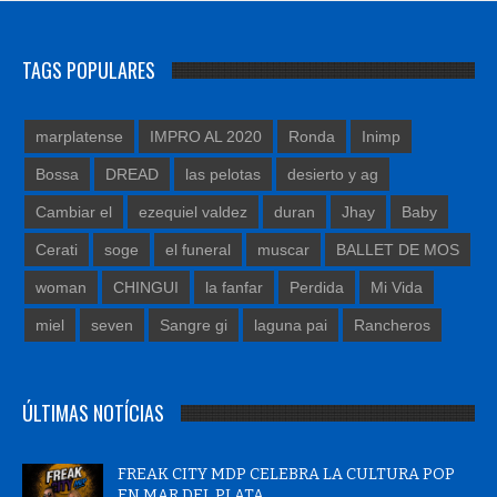
TAGS POPULARES
marplatense
IMPRO AL 2020
Ronda
Inimp
Bossa
DREAD
las pelotas
desierto y ag
Cambiar el
ezequiel valdez
duran
Jhay
Baby
Cerati
soge
el funeral
muscar
BALLET DE MOS
woman
CHINGUI
la fanfar
Perdida
Mi Vida
miel
seven
Sangre gi
laguna pai
Rancheros
ÚLTIMAS NOTÍCIAS
FREAK CITY MDP CELEBRA LA CULTURA POP
EN MAR DEL PLATA