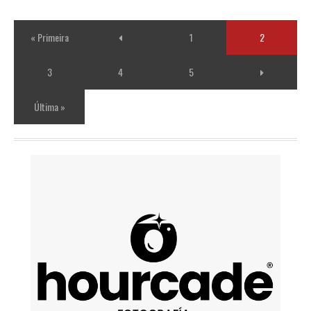
« Primeira
1
2
3
4
5
Última »