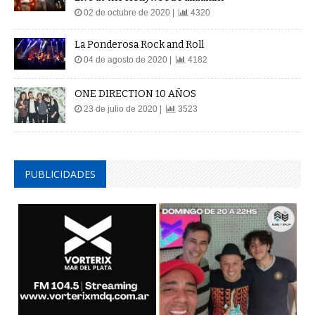
02 de octubre de 2020 |
4320
La Ponderosa Rock and Roll
04 de agosto de 2020 |
4182
ONE DIRECTION 10 AÑOS
23 de julio de 2020 |
3523
PUBLICIDADES