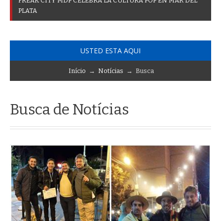
F
R
E
A
K
C
I
T
Y
M
D
P
C
E
L
E
B
R
A
L
A
C
U
L
T
U
R
A
P
O
P
E
N
M
A
R
D
E
L
P
L
A
T
A
USTED ESTA AQUI
Início
→
Notícias
→ Busca
Busca de Notícias