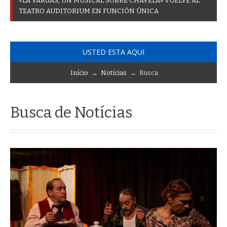
«
L
A
V
A
R
G
A
S
,
U
N
M
U
S
I
C
A
L
S
O
B
R
E
C
H
A
V
E
L
A
»
V
U
E
L
V
E
A
L
T
E
A
T
R
O
A
U
D
I
T
O
R
I
U
M
E
N
F
U
N
C
I
Ó
N
Ú
N
I
C
A
USTED ESTA AQUI
Início
→
Notícias
→ Busca
Busca de Notícias