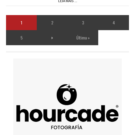
LEIA MAIS ...
1
2
3
4
5
Última »