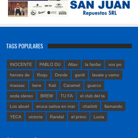
TAGS POPULARES
INOCENTE
PABLO DU
Altav
la fanfar
vox po
heroes de
Roqu
Drexle
gardi
lavate y vamo
massac
bere
Kati
Caramel
guarco
soda stereo
BREW
TU FA
el club del ta
Los abuel
eruca sativa en mar
charlott
llamando
YECA
victoria
Randal
el princi
Lucia