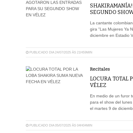
SHAKIRAMANÍA!
SEGUNDO SHOW
La cantante colombiana
gira “Las Mujeres Ya N
diciembre en Estadio V
PUBLICADO DIA 24/07/2025 ÀS 21H59MIN
Recitales
LOCURA TOTAL 
VÉLEZ
En medio de un furor to
para el show del lunes
el martes 9 de diciemb
PUBLICADO DIA 05/07/2025 ÀS 04H04MIN