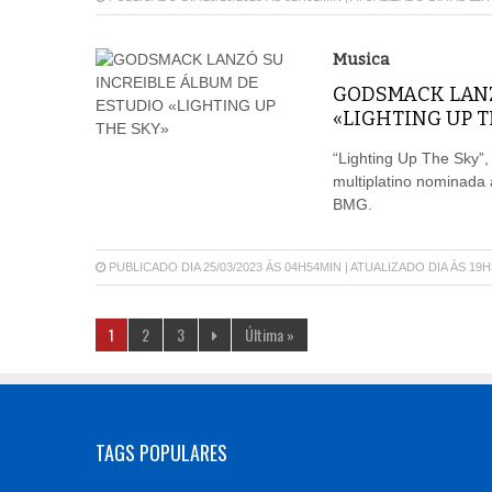
Musica
GODSMACK LANZ
«LIGHTING UP T
“Lighting Up The Sky”,
multiplatino nominada
BMG.
PUBLICADO DIA 25/03/2023 ÀS 04H54MIN | ATUALIZADO DIA ÀS 19
1
2
3
Última »
TAGS POPULARES