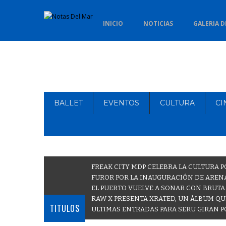
INICIO
NOTICIAS
GALERIA D
BALLET
EVENTOS
CULTURA
CI
FREAK CITY MDP CELEBRA LA CULTURA P
FUROR POR LA INAUGURACIÓN DE ARENA
EL PUERTO VUELVE A SONAR CON BRUTA
RAW X PRESENTA XRATED, UN ÁLBUM QU
TITULOS
ULTIMAS ENTRADAS PARA SERU GIRAN P