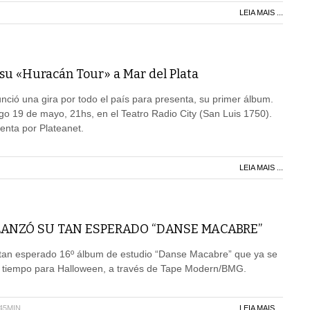
LEIA MAIS ...
 su «Huracán Tour» a Mar del Plata
unció una gira por todo el país para presenta, su primer álbum.
o 19 de mayo, 21hs, en el Teatro Radio City (San Luis 1750).
venta por Plateanet.
LEIA MAIS ...
ANZÓ SU TAN ESPERADO “DANSE MACABRE”
tan esperado 16º álbum de estudio “Danse Macabre” que ya se
a tiempo para Halloween, a través de Tape Modern/BMG.
H45MIN
LEIA MAIS ...