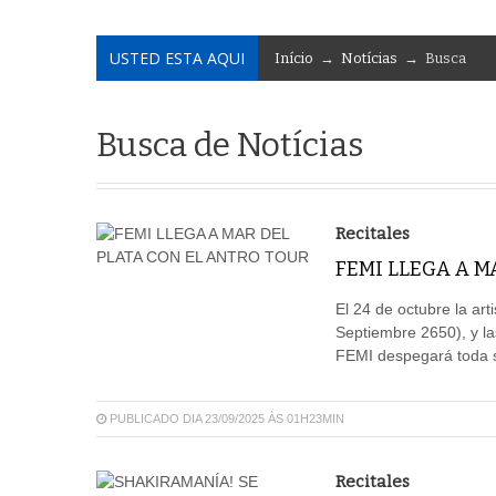
USTED ESTA AQUI
Início
→
Notícias
→ Busca
Busca de Notícias
Recitales
FEMI LLEGA A M
El 24 de octubre la art
Septiembre 2650), y la
FEMI despegará toda s
PUBLICADO DIA 23/09/2025 ÀS 01H23MIN
Recitales