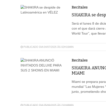
Recitales
SHAKIRA se desp
Será el lunes 8 de dic
con el que dará cierre
World Tour”, que llevar
PUBLICADO DIA 04/07/2025 ÀS 02H16MIN
Recitales
SHAKIRA ANUNC
MIAMI
Miami se prepara para 
mundial “Las Mujeres Y
junio, prometiendo sho
PUBLICADO DIA 05/06/2025 ÀS 21H48MIN