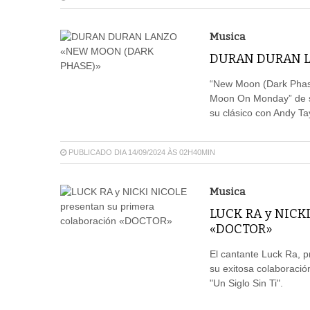
Musica
DURAN DURAN L
“New Moon (Dark Phase
Moon On Monday” de s
su clásico con Andy Ta
PUBLICADO DIA 14/09/2024 ÀS 02H40MIN
Musica
LUCK RA y NICKI
«DOCTOR»
El cantante Luck Ra, p
su exitosa colaboració
"Un Siglo Sin Ti".