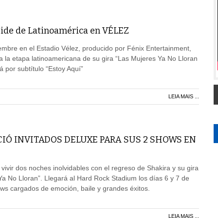
ide de Latinoamérica en VÉLEZ
iembre en el Estadio Vélez, producido por Fénix Entertainment,
 a la etapa latinoamericana de su gira “Las Mujeres Ya No Lloran
á por subtítulo “Estoy Aquí”
LEIA MAIS ...
IÓ INVITADOS DELUXE PARA SUS 2 SHOWS EN
vivir dos noches inolvidables con el regreso de Shakira y su gira
a No Lloran”. Llegará al Hard Rock Stadium los días 6 y 7 de
ws cargados de emoción, baile y grandes éxitos.
LEIA MAIS ...