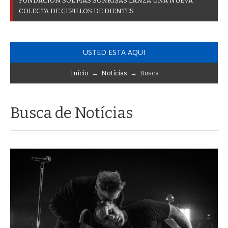
F
U
N
D
A
C
I
Ó
N
S
O
L
M
Á
S
S
O
N
R
I
S
A
S
L
A
N
Z
A
U
N
A
N
U
E
V
A
C
O
L
E
C
T
A
D
E
C
E
P
I
L
L
O
S
D
E
D
I
E
N
T
E
S
USTED ESTA AQUI
Início
→
Notícias
→ Busca
Busca de Notícias