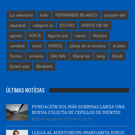
La valentina
holo
FERNANDO BLANCO
joaquin del
olazabal
caligaris si
ESTRO
PARTE DE MI
agnea
VOCA
laguna pai
rapso
Música
candela
coral
KAROL
plaza de la musica
el plan
Torron
vorterix
DAI DAI
Maria be
king
Dividi
Quien ase
Birabent
ÚLTIMAS NOTÍCIAS
FUNDACIÓN SOL MÁS SONRISAS LANZA UNA
NUEVA COLECTA DE CEPILLOS DE DIENTES
05 de agosto de 2026 às 01:12:12
LLEGA AL AUDITORIUM «MARGARITA XIRGU.