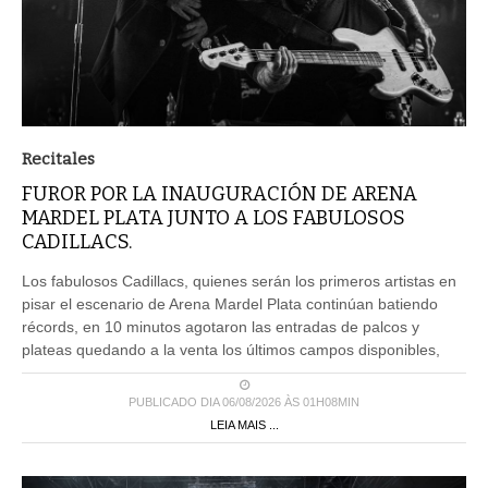
Recitales
FUROR POR LA INAUGURACIÓN DE ARENA
MARDEL PLATA JUNTO A LOS FABULOSOS
CADILLACS.
Los fabulosos Cadillacs, quienes serán los primeros artistas en
pisar el escenario de Arena Mardel Plata continúan batiendo
récords, en 10 minutos agotaron las entradas de palcos y
plateas quedando a la venta los últimos campos disponibles,
PUBLICADO DIA 06/08/2026 ÀS 01H08MIN
LEIA MAIS ...