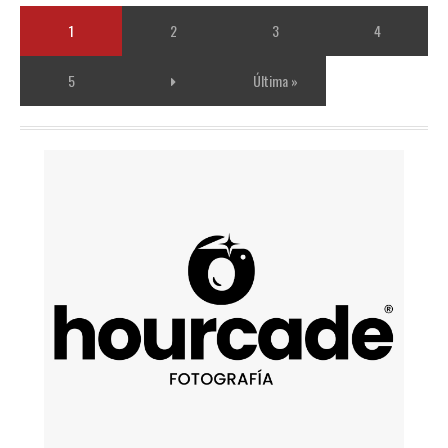
1
2
3
4
5
Última »