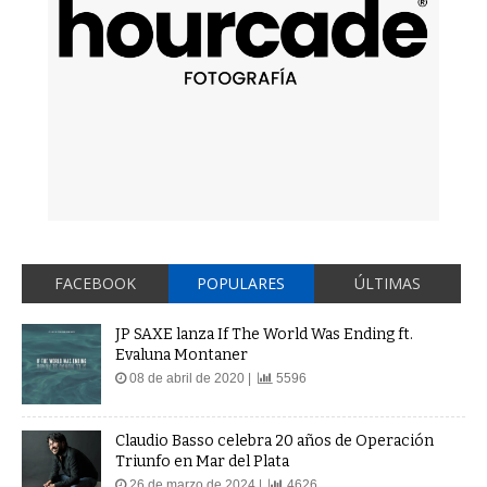
FACEBOOK
POPULARES
ÚLTIMAS
JP SAXE lanza If The World Was Ending ft.
Evaluna Montaner
08 de abril de 2020 |
5596
Claudio Basso celebra 20 años de Operación
Triunfo en Mar del Plata
26 de marzo de 2024 |
4626