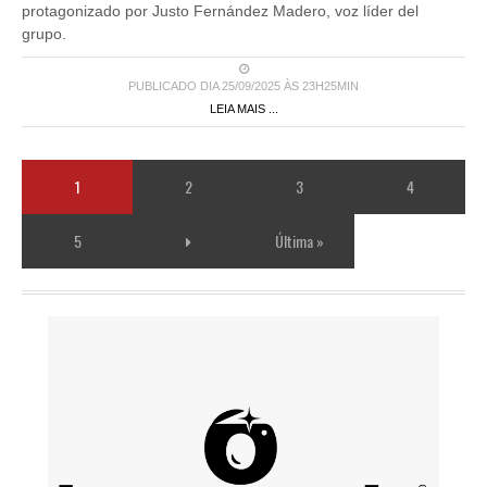
protagonizado por Justo Fernández Madero, voz líder del
grupo.
PUBLICADO DIA 25/09/2025 ÀS 23H25MIN
LEIA MAIS ...
1
2
3
4
5
Última »