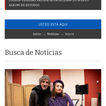
J
U
L
I
E
T
A
V
E
N
E
G
A
S
P
R
E
S
E
N
T
A
«
N
O
R
T
E
Ñ
A
»
S
U
N
U
E
V
O
Á
L
B
U
M
D
E
E
S
T
U
D
I
O
USTED ESTA AQUI
Início
→
Notícias
→ Busca
Busca de Notícias