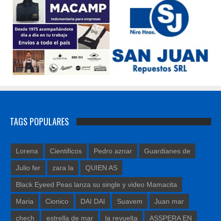
TAGS POPULARES
Lorena
Cientificos
Pedro aznar
Guardianes de
Julio fer
zara la
QUIEN AS
Black Eyeed Peas lanza su single y video Mamacita
Maria
Cionico
DAI DAI
Suavem
Juan mar
chech
estrella de mar
la revuelta
ASSPERA EN