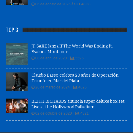
06 de agosto de 2026 às 21:48:38
TOP 3
JP SAXE lanza If The World Was Ending ft.
Evaluna Montaner
08 de abril de 2020 |
5596
Claudio Basso celebra 20 años de Operación
Triunfo en Mar del Plata
26 de marzo de 2024 |
4626
KEITH RICHARDS anuncia super deluxe box set
Live at the Hollywood Palladium
02 de octubre de 2020 |
4321