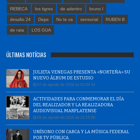
REBECA
los tigres
de adentro
bruno l
desafio 24
Depe
No te va
sensorial
RUBEN B
de rata
LOS GUA
ÚLTIMAS NOTÍCIAS
JULIETA VENEGAS PRESENTA «NORTEÑA» SU
NUEVO ÁLBUM DE ESTUDIO
07 de agosto de 2026 às 02:04:42
ACTIVIDADES PARA CONMEMORAR EL DÍA
DEL REALIZADOR Y LA REALIZADORA
AUDIOVISUAL MARPLATENSE
06 de agosto de 2026 às 22:15:06
UNÍSONO CON CARCA Y LA MÚSICA FEDERAL
POR TV PÚBLICA