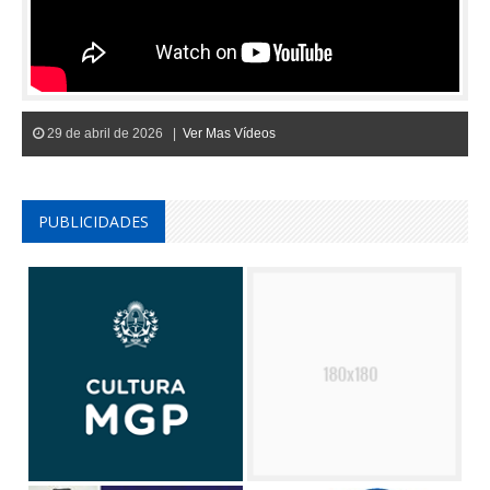
29 de abril de 2026 |
Ver Mas Vídeos
PUBLICIDADES