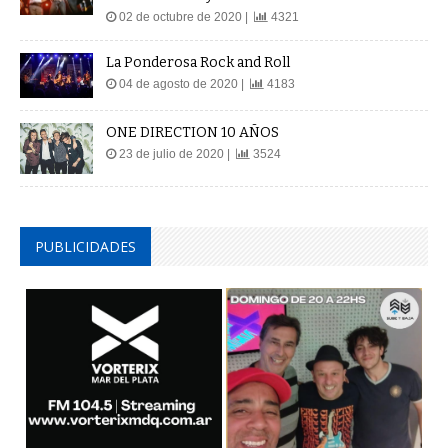
02 de octubre de 2020 |
4321
La Ponderosa Rock and Roll
04 de agosto de 2020 |
4183
ONE DIRECTION 10 AÑOS
23 de julio de 2020 |
3524
PUBLICIDADES