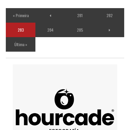
« Primeira
281
282
283
284
285
Última »