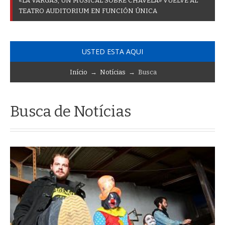
«
L
A
V
A
R
G
A
S
,
U
N
M
U
S
I
C
A
L
S
O
B
R
E
C
H
A
V
E
L
A
»
V
U
E
L
V
E
A
L
T
E
A
T
R
O
A
U
D
I
T
O
R
I
U
M
E
N
F
U
N
C
I
Ó
N
Ú
N
I
C
A
USTED ESTA AQUI
Início
→
Notícias
→ Busca
Busca de Notícias