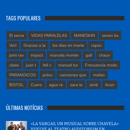
TAGS POPULARES
El secre
VIDAS PARALELAS
MANESKIN
seven ka
Vort
Gracias a la
los dias en marte
rapso
joint rav
impact
marcela morelo
gall
chauv
clase
juan t
feli c
manuel tur
Frecuencia modu
PARANOICOS
polvo
canciones que
mafan
BISTOL
Cuero
agus re
zara la
zimb
Acari
ÚLTIMAS NOTÍCIAS
«LA VARGAS, UN MUSICAL SOBRE CHAVELA»
VUELVE AL TEATRO AUDITORIUM EN