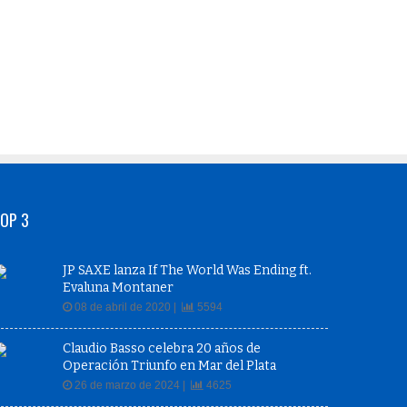
OP 3
JP SAXE lanza If The World Was Ending ft.
Evaluna Montaner
08 de abril de 2020 |
5594
Claudio Basso celebra 20 años de
Operación Triunfo en Mar del Plata
26 de marzo de 2024 |
4625