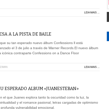
LEIA MAIS ...
A A LA PISTA DE BAILE
ue su tan esperado nuevo álbum Confessions ll está
anzado el 3 de julio a través de Warner Records.El nuevo álbum
la icónica contraparte Confessions on a Dance Floor
H23MIN
LEIA MAIS ...
SU ESPERADO ALBUM «JUANESTEBAN»
 el que Juanes explora tanto la oscuridad como la luz, la
piritualidad y el romance pasional, letras cargadas de optimismo
a profunda vulnerabilidad emocional.