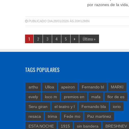
por razones de la vida
PUBLICADO DIA 28/01/2026 ÀS 20H12MIN
1
2
3
4
5
Última »
TAGS POPULARES
arthu
Ulloa
apeiron
Fernando bl
MARKI
evely
loco m
premios en
mafa
flor de es
Seru giran
el teatro y l
Fernando bla
iorio
resaca
trima
Fede mo
Paz martinez
ESTA NOCHE
1915
sin bandera
BRESHNEV