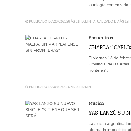
la trilogía comenzada 
PUBLICADO DIA 26/02/2026 ÀS 01H50MIN | ATUALIZADO DIA ÀS 12
Encuentros
CHARLA: “CARLO
El viernes 13 de febrer
Provincial de las Artes
fronteras”.
PUBLICADO DIA 08/02/2026 ÀS 20H43MIN
Musica
YAS LANZÓ SU N
La artista argentina la
aborda la imposibilida