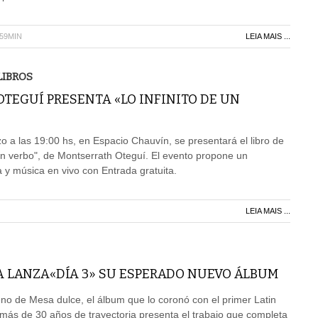
H59MIN
LEIA MAIS ...
LIBROS
TEGUÍ PRESENTA «LO INFINITO DE UN
 a las 19:00 hs, en Espacio Chauvín, se presentará el libro de
 un verbo", de Montserrath Oteguí. El evento propone un
 y música en vivo con Entrada gratuita.
LEIA MAIS ...
A LANZA«DÍA 3» SU ESPERADO NUEVO ÁLBUM
eno de Mesa dulce, el álbum que lo coronó con el primer Latin
más de 30 años de trayectoria presenta el trabajo que completa