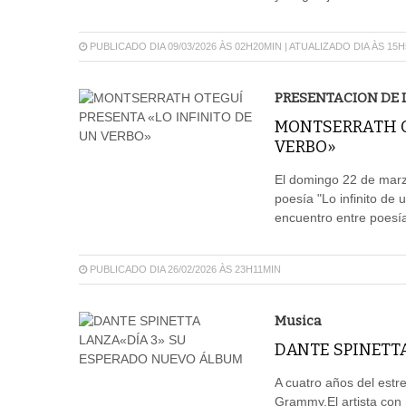
PUBLICADO DIA 09/03/2026 ÀS 02H20MIN | ATUALIZADO DIA ÀS 15
PRESENTACION DE 
MONTSERRATH O
VERBO»
El domingo 22 de marzo
poesía "Lo infinito de
encuentro entre poesía
PUBLICADO DIA 26/02/2026 ÀS 23H11MIN
Musica
DANTE SPINETT
A cuatro años del estr
Grammy.El artista con 