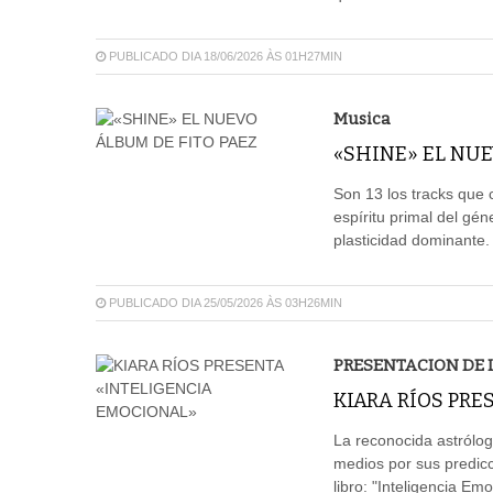
PUBLICADO DIA 18/06/2026 ÀS 01H27MIN
Musica
«SHINE» EL NUE
Son 13 los tracks que 
espíritu primal del gé
plasticidad dominante.
PUBLICADO DIA 25/05/2026 ÀS 03H26MIN
PRESENTACION DE 
KIARA RÍOS PR
La reconocida astrólog
medios por sus predicc
libro: "Inteligencia Emo