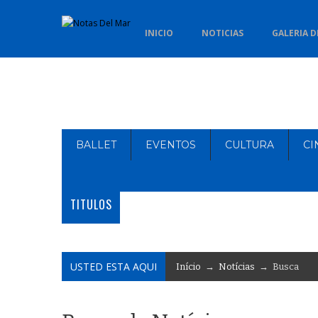
INICIO
NOTICIAS
GALERIA D
BALLET
EVENTOS
CULTURA
CI
TITULOS
USTED ESTA AQUI
Início
→
Notícias
→ Busca