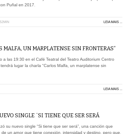
con Puñal en 2017.
H52MIN
LEIA MAIS ...
S MALFA, UN MARPLATENSE SIN FRONTERAS”
o a las 19:30 en el Café Teatral del Teatro Auditorium Centro
, tendrá lugar la charla “Carlos Malfa, un marplatense sin
LEIA MAIS ...
UEVO SINGLE ¨SI TIENE QUE SER SERÁ
nzó su nuevo single “Si tiene que ser será”, una canción que
d de un amor que tiene conexión, intensidad y destino, pero que,