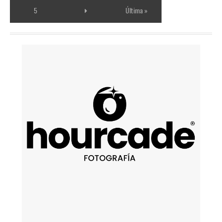
5
Última »