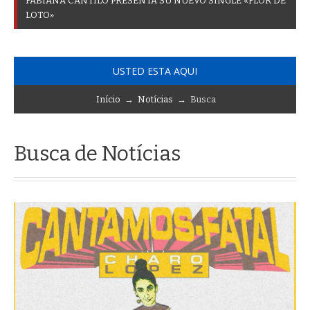
F
A
B
I
A
N
A
C
A
N
T
I
L
O
P
R
E
S
E
N
T
A
S
U
N
U
E
V
O
S
I
N
G
L
E
«
F
L
O
R
D
E
L
O
T
O
»
USTED ESTA AQUI
Início
→
Notícias
→ Busca
Busca de Notícias