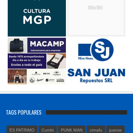
TAGS POPULARES
ES PATRIMO
Cumbi
PUNK MAN
cimafu
juanse