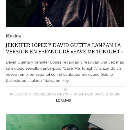
Musica
JENNIFER LOPEZ Y DAVID GUETTA LANZAN LA
VERSIÓN EN ESPAÑOL DE «SAVE ME TONIGHT»
David Guetta y Jennifer Lopez recargan y reavivan una vez más
su exitoso sencillo dance-pop, "Save Me Tonight", lanzando un
nuevo remix en español con el cantautor mexicano Gabito
Ballesteros, titulado "Sálvame Hoy".
PUBLICADO DIA 01/06/2026 ÀS 20H27MIN | ATUALIZADO DIA ÀS 11H08MIN
LEIA MAIS ...