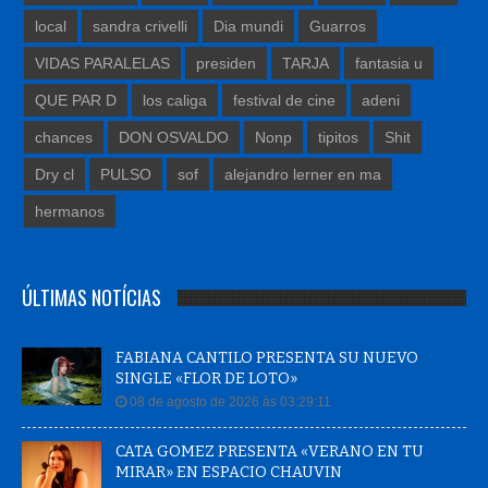
local
sandra crivelli
Dia mundi
Guarros
VIDAS PARALELAS
presiden
TARJA
fantasia u
QUE PAR D
los caliga
festival de cine
adeni
chances
DON OSVALDO
Nonp
tipitos
Shit
Dry cl
PULSO
sof
alejandro lerner en ma
hermanos
ÚLTIMAS NOTÍCIAS
FABIANA CANTILO PRESENTA SU NUEVO
SINGLE «FLOR DE LOTO»
08 de agosto de 2026 às 03:29:11
CATA GOMEZ PRESENTA «VERANO EN TU
MIRAR» EN ESPACIO CHAUVIN