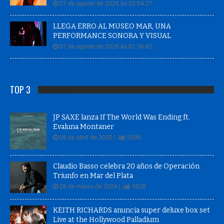
07 de agosto de 2026 às 02:54:27
LLEGA ERRO AL MUSEO MAR, UNA
PERFORMANCE SONORA Y VISUAL
07 de agosto de 2026 às 02:34:42
TOP 3
JP SAXE lanza If The World Was Ending ft.
Evaluna Montaner
08 de abril de 2020 |
5598
Claudio Basso celebra 20 años de Operación
Triunfo en Mar del Plata
26 de marzo de 2024 |
4628
KEITH RICHARDS anuncia super deluxe box set
Live at the Hollywood Palladium