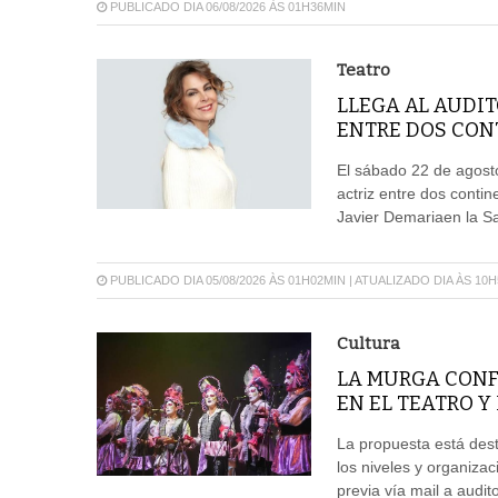
PUBLICADO DIA 06/08/2026 ÀS 01H36MIN
Teatro
LLEGA AL AUDIT
ENTRE DOS CON
El sábado 22 de agosto
actriz entre dos conti
Javier Demariaen la Sal
PUBLICADO DIA 05/08/2026 ÀS 01H02MIN | ATUALIZADO DIA ÀS 10
Cultura
LA MURGA CONF
EN EL TEATRO Y
La propuesta está dest
los niveles y organizac
previa vía mail a aud