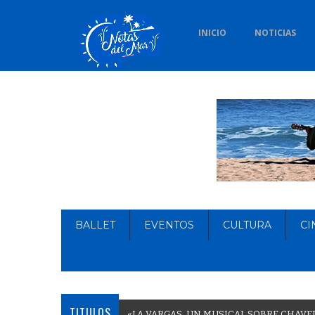
INICIO
NOTICIAS
BALLET
EVENTOS
CULTURA
CI
TITULOS
«
L
A
V
A
R
G
A
S
,
U
N
M
U
S
I
C
A
L
S
O
B
R
E
C
H
A
V
E