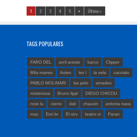
1
2
3
4
5
Última »
TAGS POPULARES
FARO DEL
avril areste
barco
Clipper
Mila manes
Auten
les l
la vela
cacciato
PABLO MOLINARI
las pelo
amadeo
misteriosa
Bruno lippi
DIEGO CHICOU
rose lu
cierre
dali
chauvin
antonia nava
mac
Emi br
El nirv
teatro vi
Paran