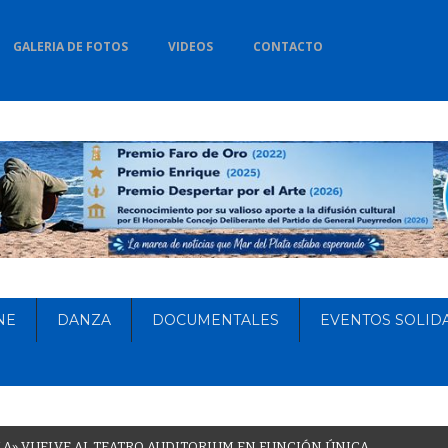
GALERIA DE FOTOS
VIDEOS
CONTACTO
NE
DANZA
DOCUMENTALES
EVENTOS SOLID
L
A
»
V
U
E
L
V
E
A
L
T
E
A
T
R
O
A
U
D
I
T
O
R
I
U
M
E
N
F
U
N
C
I
Ó
N
Ú
N
I
C
A