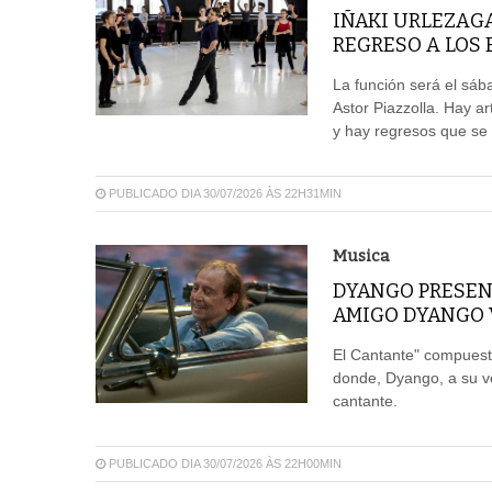
IÑAKI URLEZAGA
REGRESO A LOS
La función será el sáb
Astor Piazzolla. Hay ar
y hay regresos que se 
PUBLICADO DIA 30/07/2026 ÀS 22H31MIN
Musica
DYANGO PRESEN
AMIGO DYANGO V
El Cantante" compuest
donde, Dyango, a su vez
cantante.
PUBLICADO DIA 30/07/2026 ÀS 22H00MIN