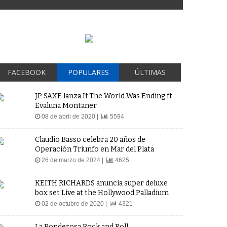
FACEBOOK
POPULARES
ÚLTIMAS
JP SAXE lanza If The World Was Ending ft.
Evaluna Montaner
08 de abril de 2020 |
5594
Claudio Basso celebra 20 años de
Operación Triunfo en Mar del Plata
26 de marzo de 2024 |
4625
KEITH RICHARDS anuncia super deluxe
box set Live at the Hollywood Palladium
02 de octubre de 2020 |
4321
La Ponderosa Rock and Roll