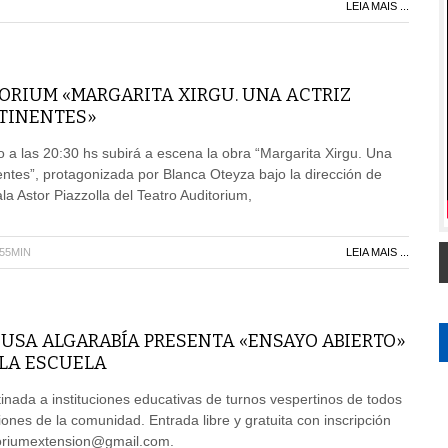
LEIA MAIS ...
ORIUM «MARGARITA XIRGU. UNA ACTRIZ
TINENTES»
 a las 20:30 hs subirá a escena la obra “Margarita Xirgu. Una
nentes”, protagonizada por Blanca Oteyza bajo la dirección de
a Astor Piazzolla del Teatro Auditorium,
H55MIN
LEIA MAIS ...
USA ALGARABÍA PRESENTA «ENSAYO ABIERTO»
 LA ESCUELA
inada a instituciones educativas de turnos vespertinos de todos
iones de la comunidad. Entrada libre y gratuita con inscripción
itoriumextension@gmail.com.