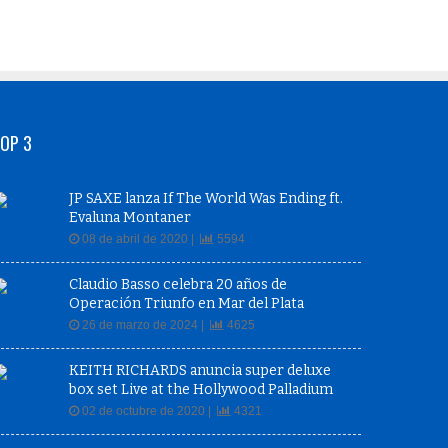
OP 3
JP SAXE lanza If The World Was Ending ft.
Evaluna Montaner
08 de abril de 2020 |
5594
Claudio Basso celebra 20 años de
Operación Triunfo en Mar del Plata
26 de marzo de 2024 |
4625
KEITH RICHARDS anuncia super deluxe
box set Live at the Hollywood Palladium
02 de octubre de 2020 |
4321