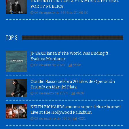
UNÍSONO CON CARCA Y LA MÚSICA FEDERAL
POR TV PÚBLICA
06 de agosto de 2026 às 21:48:38
TOP 3
JP SAXE lanza If The World Was Ending ft.
Evaluna Montaner
08 de abril de 2020 |
5596
Claudio Basso celebra 20 años de Operación
Triunfo en Mar del Plata
26 de marzo de 2024 |
4626
KEITH RICHARDS anuncia super deluxe box set
Live at the Hollywood Palladium
02 de octubre de 2020 |
4321