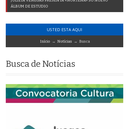
J
U
L
I
E
T
A
V
E
N
E
G
A
S
P
R
E
S
E
N
T
A
«
N
O
R
T
E
Ñ
A
»
S
U
N
U
E
V
O
Á
L
B
U
M
D
E
E
S
T
U
D
I
O
USTED ESTA AQUI
Início
→
Notícias
→ Busca
Busca de Notícias