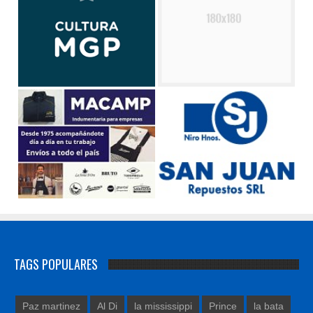
TAGS POPULARES
Paz martinez
Al Di
la mississippi
Prince
la bata