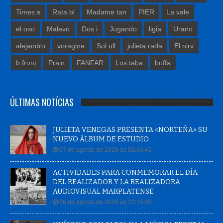
Times s
Rata bl
Madame tan
PIER
La vale
el oso
Malevo
Dos i
Jugando
ligia
Urano
alejandro
voragine
Sol ull
julieta rada
El nirv
b front
Prain
FANFAR
Los taba
buffa
ÚLTIMAS NOTÍCIAS
JULIETA VENEGAS PRESENTA «NORTEÑA» SU
NUEVO ÁLBUM DE ESTUDIO
07 de agosto de 2026 às 02:04:42
ACTIVIDADES PARA CONMEMORAR EL DÍA
DEL REALIZADOR Y LA REALIZADORA
AUDIOVISUAL MARPLATENSE
06 de agosto de 2026 às 22:15:06