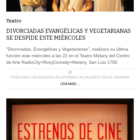
Teatro
DIVORCIADAS EVANGÉLICAS Y VEGETARIANAS
SE DESPIDE ESTE MIÉRCOLES
"Divorciadas, Evangélicas y Vegetarianas", realizará su última
función este miércoles a las 22 en el Teatro Melany del Centro
de Arte RadioCity+RoxyComedy+Melany, San Luis 1750.
PUBLICADO DIA 26/02/2019 ÀS 22H26MIN | ATUALIZADO DIA ÀS 18H00MIN
LEIA MAIS ...