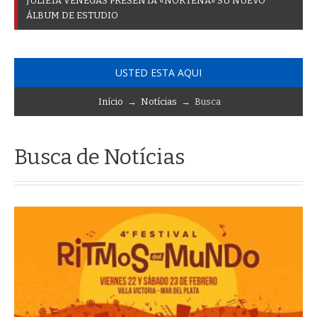
J
U
L
I
E
T
A
V
E
N
E
G
A
S
P
R
E
S
E
N
T
A
«
N
O
R
T
E
Ñ
A
»
S
U
N
U
E
V
O
Á
L
B
U
M
D
E
E
S
T
U
D
I
O
USTED ESTA AQUI
Início
→
Notícias
→ Busca
Busca de Notícias