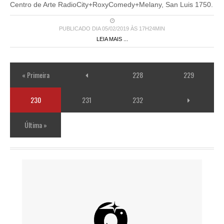
Centro de Arte RadioCity+RoxyComedy+Melany, San Luis 1750.
PUBLICADO DIA 05/02/2019 ÀS 17H24MIN
LEIA MAIS ...
« Primeira
228
229
230
231
232
Última »