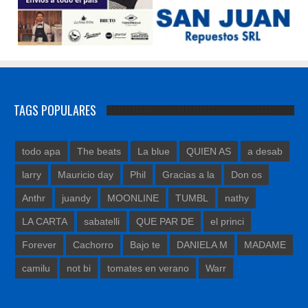
TAGS POPULARES
todo apa
The beats
La blue
QUIEN AS
a desab
larry
Mauricio day
Phil
Gracias a la
Don os
Anthr
juandy
MOONLINE
TUMBL
nathy
LA CARTA
sabatelli
QUE PAR DE
el princi
Forever
Cachorro
Bajo te
DANIELA M
MADAME
camilu
not bi
tomates en verano
Warr