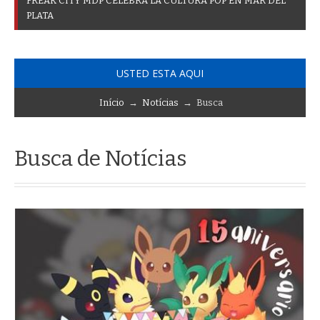
F
R
E
A
K
C
I
T
Y
M
D
P
C
E
L
E
B
R
A
L
A
C
U
L
T
U
R
A
P
O
P
E
N
M
A
R
D
E
L
P
L
A
T
A
USTED ESTA AQUI
Início
→
Notícias
→ Busca
Busca de Notícias