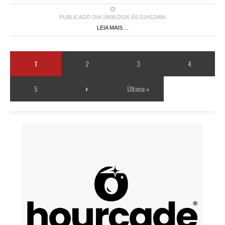
PUBLICADO DIA 18/06/2026 ÀS 01H52MIN
LEIA MAIS ...
1
2
3
4
5
Última »