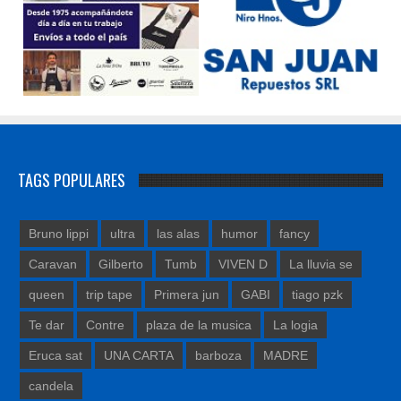
TAGS POPULARES
Bruno lippi
ultra
las alas
humor
fancy
Caravan
Gilberto
Tumb
VIVEN D
La lluvia se
queen
trip tape
Primera jun
GABI
tiago pzk
Te dar
Contre
plaza de la musica
La logia
Eruca sat
UNA CARTA
barboza
MADRE
candela