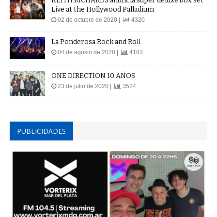
KEITH RICHARDS anuncia super deluxe box set
Live at the Hollywood Palladium
02 de octubre de 2020 |
4320
La Ponderosa Rock and Roll
04 de agosto de 2020 |
4183
ONE DIRECTION 10 AÑOS
23 de julio de 2020 |
3524
PUBLICIDADES