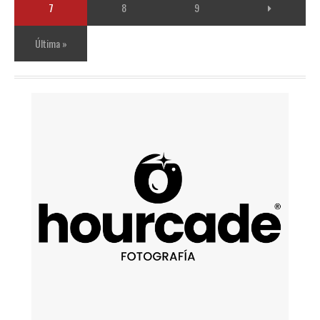
7
8
9
Última »