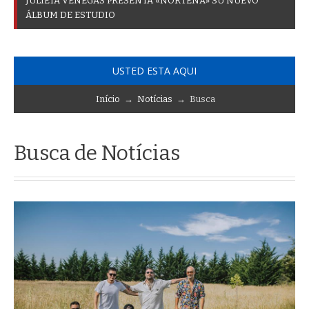
J
U
L
I
E
T
A
V
E
N
E
G
A
S
P
R
E
S
E
N
T
A
«
N
O
R
T
E
Ñ
A
»
S
U
N
U
E
V
O
Á
L
B
U
M
D
E
E
S
T
U
D
I
O
USTED ESTA AQUI
Início
→
Notícias
→ Busca
Busca de Notícias