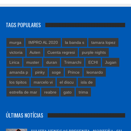
TAGS POPULARES
murga
IMPRO AL 2020
la banda s
tamara lopez
victoria
Auten
Cuenta regresi
purple nights
Lirica
muster
duran
Trimarchi
ECHI
Jugan
amanda p
pinky
soge
Prince
leonardo
los tipitos
marcelo vi
el discu
isla de
estrella de mar
reabre
gato
trima
ÚLTIMAS NOTÍCIAS