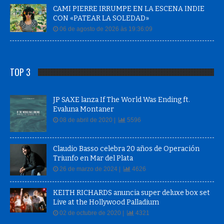
CAMI PIERRE IRRUMPE EN LA ESCENA INDIE
CON «PATEAR LA SOLEDAD»
06 de agosto de 2026 às 19:36:09
TOP 3
JP SAXE lanza If The World Was Ending ft.
Evaluna Montaner
08 de abril de 2020 |
5596
Claudio Basso celebra 20 años de Operación
Triunfo en Mar del Plata
26 de marzo de 2024 |
4626
KEITH RICHARDS anuncia super deluxe box set
Live at the Hollywood Palladium
02 de octubre de 2020 |
4321