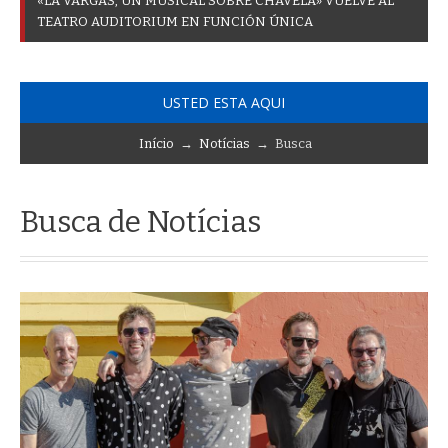
«
L
A
V
A
R
G
A
S
,
U
N
M
U
S
I
C
A
L
S
O
B
R
E
C
H
A
V
E
L
A
»
V
U
E
L
V
E
A
L
T
E
A
T
R
O
A
U
D
I
T
O
R
I
U
M
E
N
F
U
N
C
I
Ó
N
Ú
N
I
C
A
USTED ESTA AQUI
Início
→
Notícias
→ Busca
Busca de Notícias