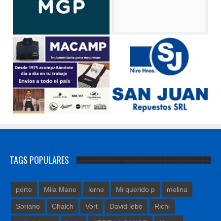
TAGS POPULARES
porte
Mila Mane
lerne
Mi querido p
melina
Soriano
Chalch
Vort
David lebo
Richi