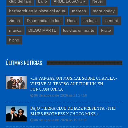
club del tam
La lo
ARDE LA SANGR
Never
hazmereir en la plaza del agua
mareah
mora godoy
zimba
Dia mundial de los
Rosa
La logia
la mont
marica
DIEGO MARTE
los dias en marte
Frate
hipno
ÚLTIMAS NOTÍCIAS
«LA VARGAS, UN MUSICAL SOBRE CHAVELA»
VUELVE AL TEATRO AUDITORIUM EN
FUNCIÓN ÚNICA
06 de agosto de 2026 às 21:27:58
BAJO TIERRA CLUB DE JAZZ PRESENTA «THE
BLUES BROTHERS X CHOCO MIKE »
06 de agosto de 2026 às 19:53:11