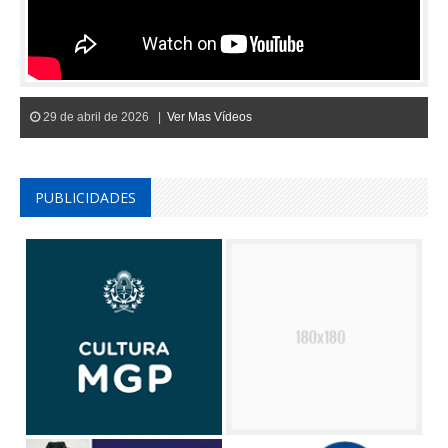
29 de abril de 2026 |
Ver Mas Vídeos
PUBLICIDADES