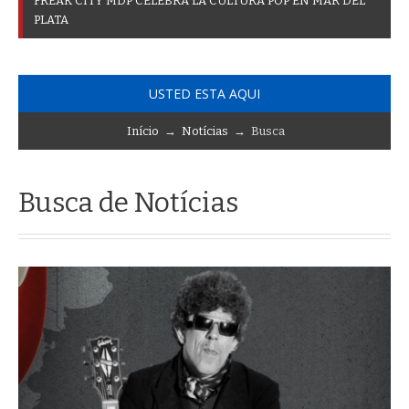
F
R
E
A
K
C
I
T
Y
M
D
P
C
E
L
E
B
R
A
L
A
C
U
L
T
U
R
A
P
O
P
E
N
M
A
R
D
E
L
P
L
A
T
A
USTED ESTA AQUI
Início
→
Notícias
→ Busca
Busca de Notícias