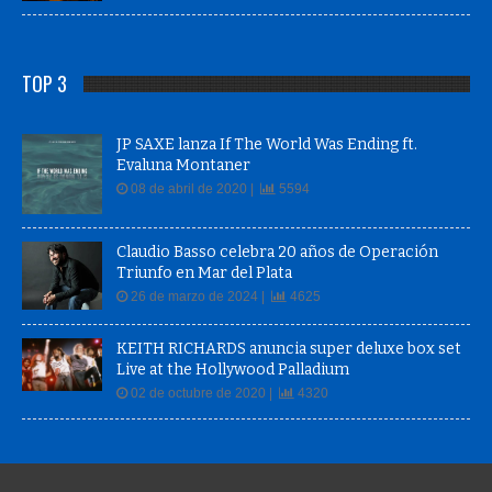
TOP 3
JP SAXE lanza If The World Was Ending ft.
Evaluna Montaner
08 de abril de 2020 |
5594
Claudio Basso celebra 20 años de Operación
Triunfo en Mar del Plata
26 de marzo de 2024 |
4625
KEITH RICHARDS anuncia super deluxe box set
Live at the Hollywood Palladium
02 de octubre de 2020 |
4320