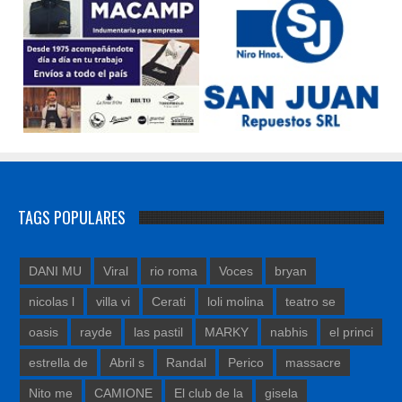
TAGS POPULARES
DANI MU
Viral
rio roma
Voces
bryan
nicolas l
villa vi
Cerati
loli molina
teatro se
oasis
rayde
las pastil
MARKY
nabhis
el princi
estrella de
Abril s
Randal
Perico
massacre
Nito me
CAMIONE
El club de la
gisela