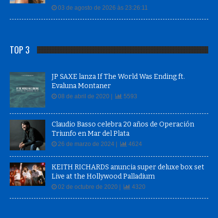
03 de agosto de 2026 às 23:26:11
TOP 3
JP SAXE lanza If The World Was Ending ft.
Evaluna Montaner
08 de abril de 2020 |
5593
Claudio Basso celebra 20 años de Operación
Triunfo en Mar del Plata
26 de marzo de 2024 |
4624
KEITH RICHARDS anuncia super deluxe box set
Live at the Hollywood Palladium
02 de octubre de 2020 |
4320