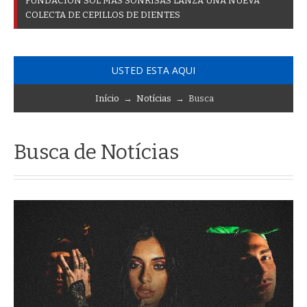
F
U
N
D
A
C
I
Ó
N
S
O
L
M
Á
S
S
O
N
R
I
S
A
S
L
A
N
Z
A
U
N
A
N
U
E
V
A
C
O
L
E
C
T
A
D
E
C
E
P
I
L
L
O
S
D
E
D
I
E
N
T
E
S
USTED ESTA AQUI
Início
→
Notícias
→ Busca
Busca de Notícias