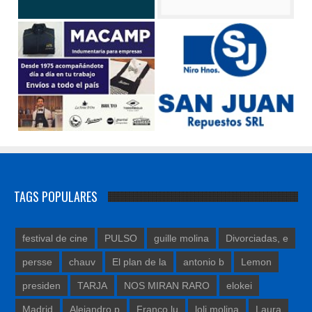
TAGS POPULARES
festival de cine
PULSO
guille molina
Divorciadas, e
persse
chauv
El plan de la
antonio b
Lemon
presiden
TARJA
NOS MIRAN RARO
elokei
Madrid
Alejandro p
Franco lu
loli molina
Laura