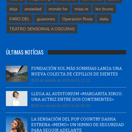
deja
ansiedad
mondo he
misa re
leo bruno
FARO DEL
guasones
Operacion Rosa
dalia
TEATRO SENSORIAL A OSCURAS
ÚLTIMAS NOTÍCIAS
FUNDACIÓN SOL MÁS SONRISAS LANZA UNA
NUEVA COLECTA DE CEPILLOS DE DIENTES
05 de agosto de 2026 às 01:12:12
LLEGA AL AUDITORIUM «MARGARITA XIRGU.
UNA ACTRIZ ENTRE DOS CONTINENTES»
05 de agosto de 2026 às 01:02:40
LA SENSACIÓN DEL POP COUNTRY DASHA
ESTRENA «MEMO» UN HIMNO DE SEGURIDAD
PARA SEGUIR ADELANTE